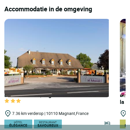
Accommodatie in de omgeving
LOGIS HOTELS | Logis Hôtel le Val Moret
LOGI
la 
7.36 km verderop | 10110 Magnant,France
1