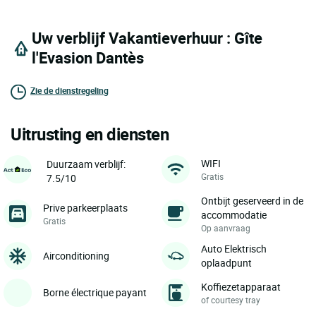
Uw verblijf Vakantieverhuur : Gîte
l'Evasion Dantès
Zie de dienstregeling
Uitrusting en diensten
WIFI
Duurzaam verblijf:
Gratis
7.5/10
Ontbijt geserveerd in de
Prive parkeerplaats
accommodatie
Gratis
Op aanvraag
Auto Elektrisch
Airconditioning
oplaadpunt
Koffiezetapparaat
Borne électrique payant
of courtesy tray