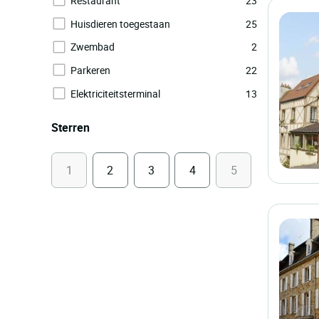
Restaurant
23
Huisdieren toegestaan
25
Zwembad
2
Parkeren
22
Elektriciteitsterminal
13
Sterren
1
2
3
4
5