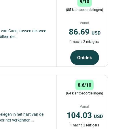
9/10
(85 klantbeoordelingen)
Vanaf
86.69
rt van Caen, tussen de twee
USD
illem de...
1 nacht, 2 reizigers
Ontdek
8.6/10
(64 klantbeoordelingen)
Vanaf
104.03
elegen in het hart van de
USD
oor het verkennen...
1 nacht, 2 reizigers