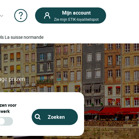
Mijn account
Zie mijn ETIK-loyaliteitspot
els La suisse normande
age prijzen
zen voor
werk