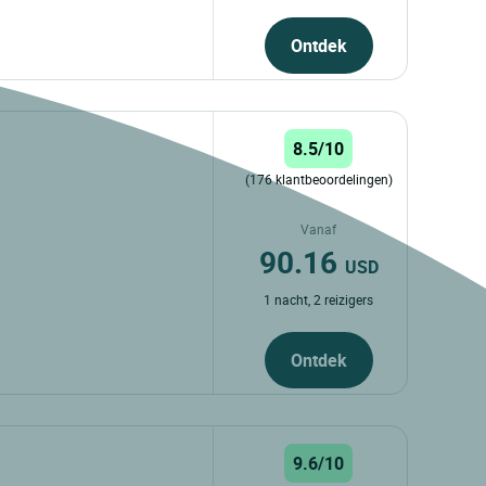
Ontdek
8.5/10
(176 klantbeoordelingen)
d
Vanaf
90.16
USD
1 nacht, 2 reizigers
Ontdek
9.6/10