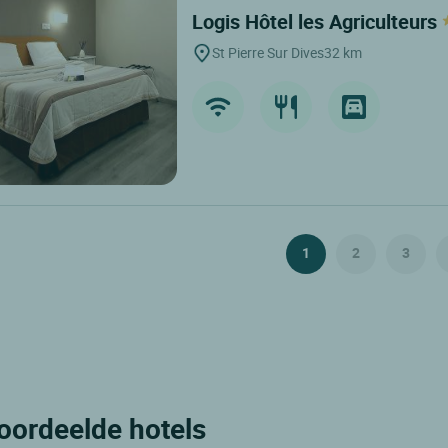
Logis Hôtel les Agriculteurs
St Pierre Sur Dives
32 km
1
2
3
oordeelde hotels