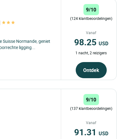
9/10
(124 klantbeoordelingen)
d
Vanaf
98.25
ge Suisse Normande, geniet
USD
orrechte ligging...
1 nacht, 2 reizigers
Ontdek
9/10
(137 klantbeoordelingen)
Vanaf
91.31
USD