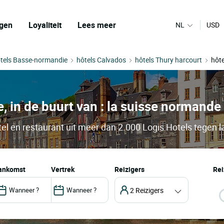
gen
Loyaliteit
Lees meer
NL
USD
tels Basse-normandie
hôtels Calvados
hôtels Thury harcourt
hôt
, in de buurt van : la suisse normande
l en restaurant uit meer dan 2.000 Logis Hotels tegen l
aankomst
vertrek
Reizigers
Rei
2 Reizigers