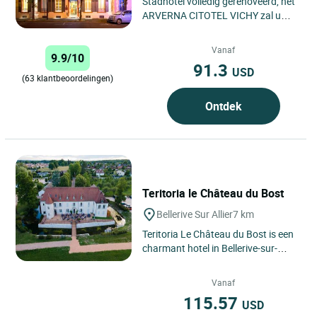
Stadhotel volledig gerenoveerd, het
ARVERNA CITOTEL VICHY zal u
verleiden met het comfort van de
moderne kamers en de
Vanaf
9.9/10
bevoorrechte...
91.3
USD
(63 klantbeoordelingen)
Ontdek
Teritoria le Château du Bost
Bellerive Sur Allier
7 km
Teritoria Le Château du Bost is een
charmant hotel in Bellerive-sur-
Allier, in de regio Auvergne–Rhône-
Alpes, gelegen...
Vanaf
115.57
USD