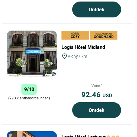
Ontdek
Logis Hôtel Midland
Vichy
7 km
Vanaf
9/10
92.46
USD
(273 klantbeoordelingen)
Ontdek