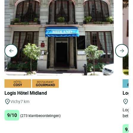
Logis Hôtel Midland
Logi
Vichy
7 km
Th
Logis
9/10
betov
(273 klantbeoordelingen)
9.1