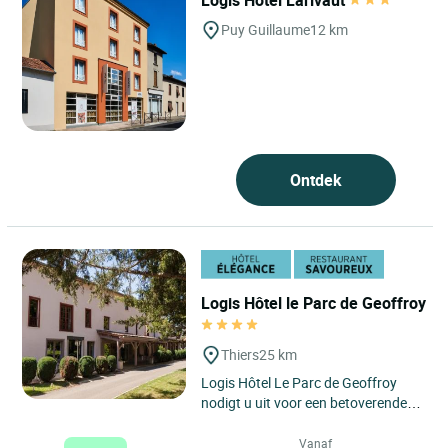
Logis Hôtel Larivaut
Puy Guillaume
12 km
Ontdek
Logis Hôtel le Parc de Geoffroy
Thiers
25 km
Logis Hôtel Le Parc de Geoffroy
nodigt u uit voor een betoverende
vakantie in het hart van Thiers, de
historische hoofdstad...
Vanaf