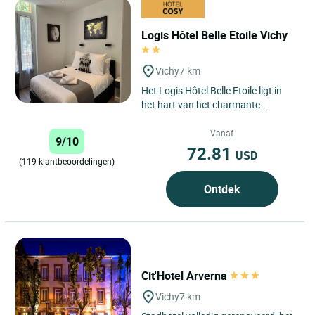
Logis Hôtel Belle Etoile Vichy
Vichy
7 km
Het Logis Hôtel Belle Etoile ligt in
het hart van het charmante
kuuroord Vichy, koningin van de
kuuroorden, dat op de
Vanaf
9/10
Werelderfgoedlijst...
72.81
USD
(119 klantbeoordelingen)
Ontdek
Cit'Hotel Arverna
Vichy
7 km