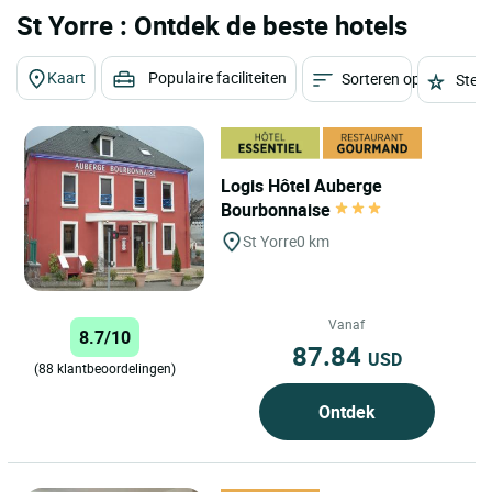
St Yorre : Ontdek de beste hotels
Kaart
Populaire faciliteiten
Sorteren op
Sterr
Logis Hôtel Auberge
Bourbonnaise
St Yorre
0 km
Vanaf
8.7/10
87.84
USD
(88 klantbeoordelingen)
Ontdek