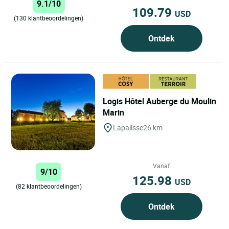
9.1/10
109.79
USD
(130 klantbeoordelingen)
Ontdek
Logis Hôtel Auberge du Moulin
Marin
Lapalisse
26 km
Vanaf
9/10
125.98
USD
(82 klantbeoordelingen)
Ontdek