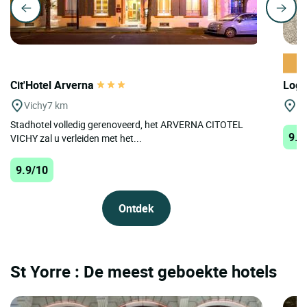
Cit'Hotel Arverna
Logi
Vichy
7 km
Ch
Stadhotel volledig gerenoveerd, het ARVERNA CITOTEL
9.7
VICHY zal u verleiden met het...
9.9/10
Ontdek
St Yorre : De meest geboekte hotels