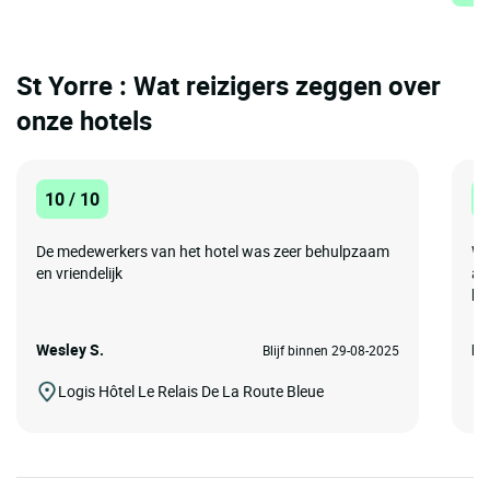
St Yorre : Wat reizigers zeggen over
onze hotels
10 / 10
1
De medewerkers van het hotel was zeer behulpzaam
We
en vriendelijk
ad
hot
Wesley S.
Er
Blijf binnen 29-08-2025
Logis Hôtel Le Relais De La Route Bleue