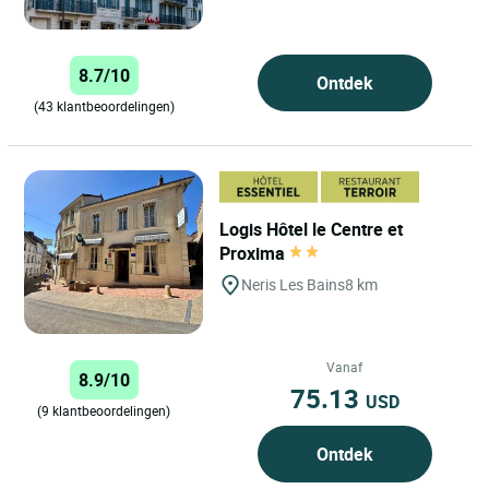
gebied dat bekendstaat...
8.7/10
Ontdek
(43 klantbeoordelingen)
Logis Hôtel le Centre et
Proxima
Neris Les Bains
8 km
Vanaf
8.9/10
75.13
USD
(9 klantbeoordelingen)
Ontdek