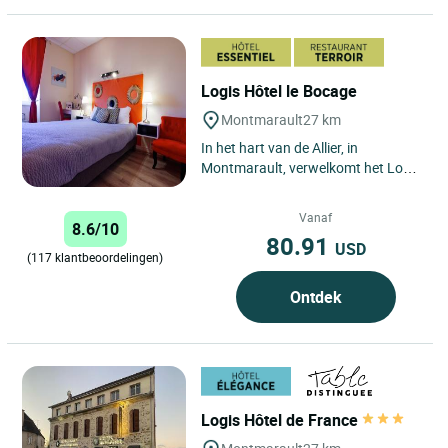
Logis Hôtel le Bocage
Montmarault
27 km
In het hart van de Allier, in
Montmarault, verwelkomt het Logis
Hôtel Le Bocage u in een
vriendelijke sfeer, op slechts...
Vanaf
8.6/10
80.91
USD
(117 klantbeoordelingen)
Ontdek
Logis Hôtel de France