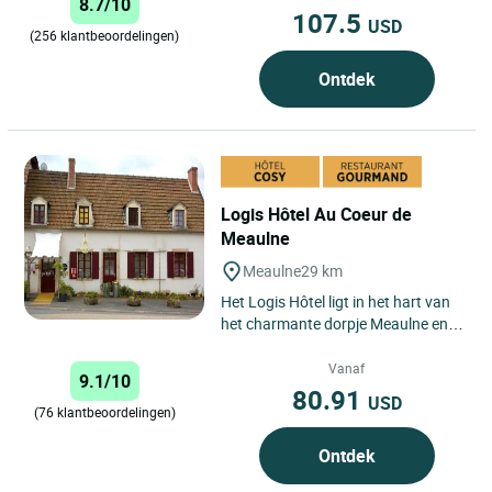
8.7/10
een...
107.5
USD
(256 klantbeoordelingen)
Ontdek
Logis Hôtel Au Coeur de
Meaulne
Meaulne
29 km
Het Logis Hôtel ligt in het hart van
het charmante dorpje Meaulne en
biedt een onvergetelijke ervaring
voor reizigers die...
Vanaf
9.1/10
80.91
USD
(76 klantbeoordelingen)
Ontdek