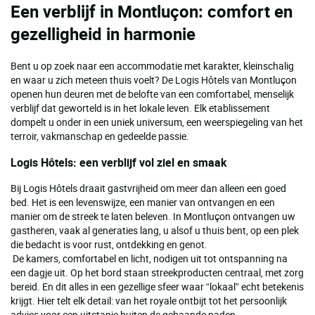
Een verblijf in Montluçon: comfort en
gezelligheid in harmonie
Bent u op zoek naar een accommodatie met karakter, kleinschalig
en waar u zich meteen thuis voelt? De Logis Hôtels van Montluçon
openen hun deuren met de belofte van een comfortabel, menselijk
verblijf dat geworteld is in het lokale leven. Elk etablissement
dompelt u onder in een uniek universum, een weerspiegeling van het
terroir, vakmanschap en gedeelde passie.
Logis Hôtels: een verblijf vol ziel en smaak
Bij Logis Hôtels draait gastvrijheid om meer dan alleen een goed
bed. Het is een levenswijze, een manier van ontvangen en een
manier om de streek te laten beleven. In Montluçon ontvangen uw
gastheren, vaak al generaties lang, u alsof u thuis bent, op een plek
die bedacht is voor rust, ontdekking en genot.
De kamers, comfortabel en licht, nodigen uit tot ontspanning na
een dagje uit. Op het bord staan streekproducten centraal, met zorg
bereid. En dit alles in een gezellige sfeer waar “lokaal” echt betekenis
krijgt. Hier telt elk detail: van het royale ontbijt tot het persoonlijk
advies voor een uitstapje buiten de gebaande paden.