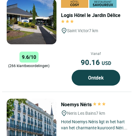
Logis Hôtel le Jardin Délice
Saint Victor
7 km
Vanaf
9.6/10
90.16
USD
(266 klantbeoordelingen)
Ontdek
Noemys Néris
Neris Les Bains
7 km
Hotel Noemys Néris ligt in het hart
van het charmante kuuroord Néris-
les-Bains, in de regio Auvergne, een