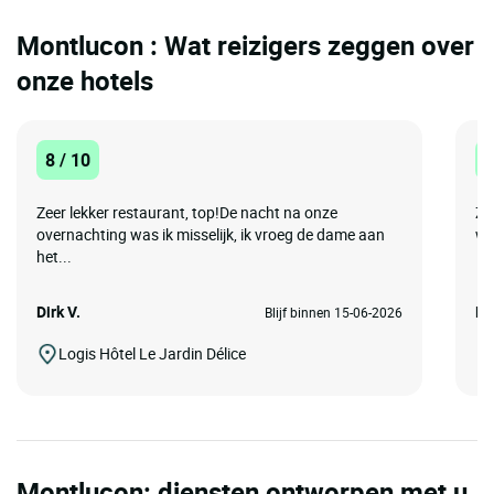
Montlucon : Wat reizigers zeggen over
onze hotels
8 / 10
1
Zeer lekker restaurant, top!De nacht na onze
Ze
overnachting was ik misselijk, ik vroeg de dame aan
wi
het...
Dirk V.
Di
Blijf binnen 15-06-2026
Logis Hôtel Le Jardin Délice
Montlucon: diensten ontworpen met u