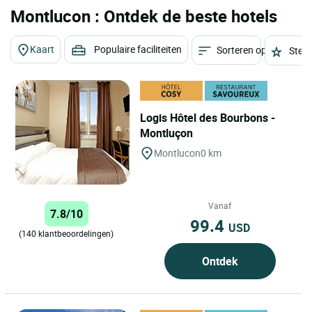
Montlucon : Ontdek de beste hotels
Kaart
Populaire faciliteiten
Sorteren op
Sterr
Logis Hôtel des Bourbons -
Montluçon
Montlucon
0 km
Vanaf
7.8/10
99.4
USD
(140 klantbeoordelingen)
Ontdek