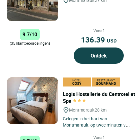
Montmarault
27 km
Vanaf
9.7/10
136.39
USD
(35 klantbeoordelingen)
Ontdek
Logis Hostellerie du Centrotel et
Spa
Montmarault
28 km
Gelegen in het hart van
Montmarault, op twee minuten van
de snelweg A71, biedt de Logis
Hostellerie du Centrotel et Spa
Vanaf