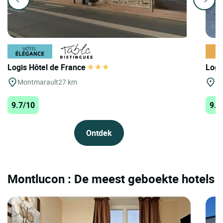
Logis Hôtel de France
Logi
Montmarault
27 km
St
9.7/10
9.7
Ontdek
Montlucon : De meest geboekte hotels