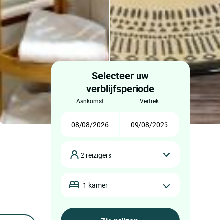
Selecteer uw
verblijfsperiode
aankomst
vertrek
2 reizigers
1 kamer