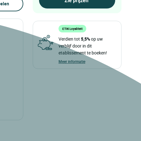
elen
ETIK Loyaliteit
Verdien tot
5,5%
op uw
verblijf door in dit
etablissement te boeken!
Meer informatie