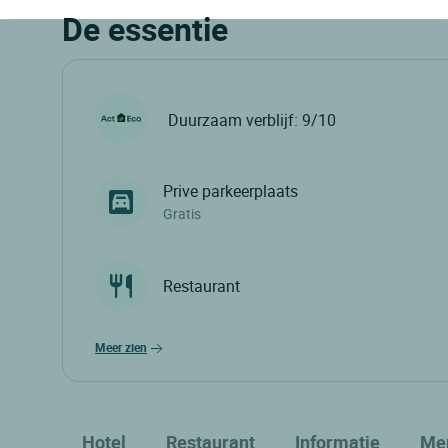
De essentie
Duurzaam verblijf: 9/10
Prive parkeerplaats
Gratis
Restaurant
meer zien
Hotel
Restaurant
Informatie
Me