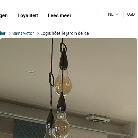
NL
USD
gen
Loyaliteit
Lees meer
lier
Saint victor
Logis hôtel le jardin délice