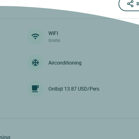
D
WIFI
Gratis
Airconditioning
Ontbijt 13.87 USD/Pers
ning