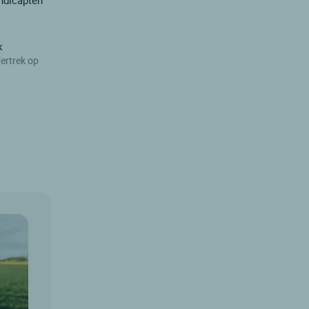
ndicapten
k
ertrek op