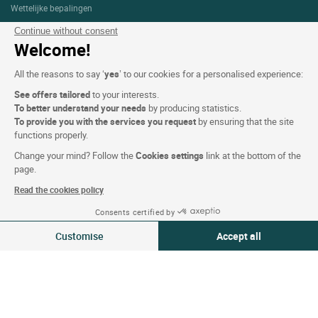
Wettelijke bepalingen
Persoonlijke gegevens (AVG)
Continue without consent
Welcome!
Cookie-instellingen
All the reasons to say ‘
yes
’ to our cookies for a personalised experience:
Alg. Voorw.
See offers tailored
to your interests.
Ondersteuning
To better understand your needs
by producing statistics.
To provide you with the services you request
by ensuring that the site
Sitemap
functions properly.
Foto's
Change your mind? Follow the
Cookies settings
link at the bottom of the
page.
Read the cookies policy
VOLG ONS
Consents certified by
Zie beschikbaarheid
Customise
Accept all
Consent Management Platform: Personalize Your Options
Axeptio consent
Our platform empowers you to tailor and manage your privacy settings,
Onze selectie van hotels in
Frankrijk en Europa