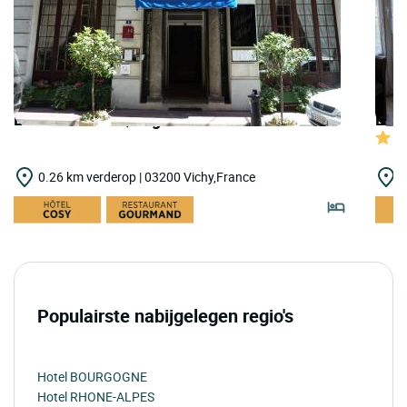
LOGIS HOTELS | Logis Hôtel Midland
LOGI
0.26 km verderop | 03200 Vichy,France
0
Populairste nabijgelegen regio's
Hotel BOURGOGNE
Hotel RHONE-ALPES