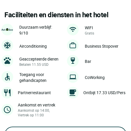
Faciliteiten en diensten in het hotel
Duurzaam verblijf:
WIFI
9/10
Gratis
Airconditioning
Business Stopover
Geaccepteerde dieren
Bar
Betalen 11.55 USD
Toegang voor
CoWorking
gehandicapten
Partnerrestaurant
Ontbijt 17.33 USD/Pers
Aankomst en vertrek
Aankomst op 14:00,
Vertrek op 11:00