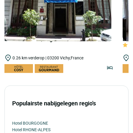
LOGIS HOTELS | Logis Hôtel Midland
LOGI
0.26 km verderop | 03200 Vichy,France
0
Populairste nabijgelegen regio's
Hotel BOURGOGNE
Hotel RHONE-ALPES