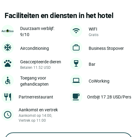
Faciliteiten en diensten in het hotel
Duurzaam verblijf:
WIFI
9/10
Gratis
Airconditioning
Business Stopover
Geaccepteerde dieren
Bar
Betalen 11.52 USD
Toegang voor
CoWorking
gehandicapten
Partnerrestaurant
Ontbijt 17.28 USD/Pers
Aankomst en vertrek
Aankomst op 14:00,
Vertrek op 11:00