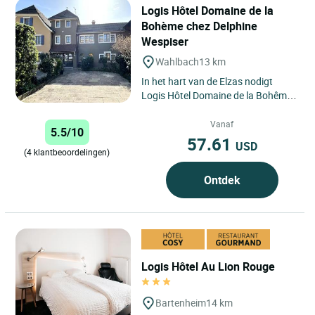
Logis Hôtel Domaine de la
Bohème chez Delphine
Wespiser
Wahlbach
13 km
In het hart van de Elzas nodigt
Logis Hôtel Domaine de la Bohême,
eigendom van Delphine Wespiser, u
uit voor een unieke...
Vanaf
5.5/10
57.61
USD
(4 klantbeoordelingen)
Ontdek
Logis Hôtel Au Lion Rouge
Bartenheim
14 km