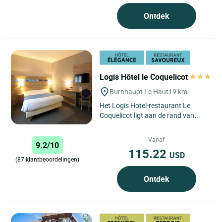
Ontdek
Logis Hôtel le Coquelicot
Burnhaupt Le Haut
19 km
Het Logis Hotel-restaurant Le
Coquelicot ligt aan de rand van
Burnhaupt-le-Haut, in het hart van
de Doller-vallei, en geniet...
Vanaf
9.2/10
115.22
USD
(87 klantbeoordelingen)
Ontdek