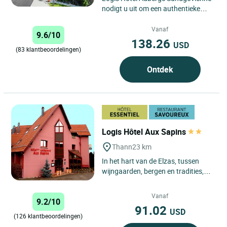
nodigt u uit om een authentieke
ervaring te beleven in het hart van
de Sundgau, in het...
Vanaf
9.6/10
138.26
USD
(83 klantbeoordelingen)
Ontdek
Logis Hôtel Aux Sapins
Thann
23 km
In het hart van de Elzas, tussen
wijngaarden, bergen en tradities,
geniet u van een gastvrij verblijf in
een familiehotel...
Vanaf
9.2/10
91.02
USD
(126 klantbeoordelingen)