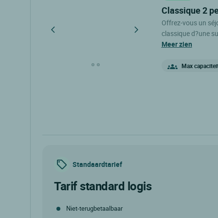
classique 2 p
Offrez-vous un sé
classique d?une sup
détente et pratici
meer zien
tons chauds, elle v
literie de qualité pour un repos
Max capacitei
fonctionnel avec pla
une télévision à éc
gratuite. La salle 
complète parfaitement cet es
professionnel ou u
confort nécessaire
Standaardtarief
tarif standard logis
Niet-terugbetaalbaar