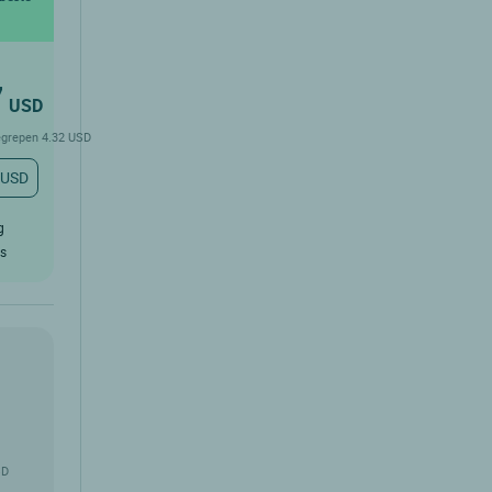
7
USD
begrepen 4.32 USD
 USD
g
rs
SD