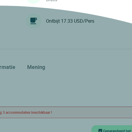
Ontbijt 17.33 USD/Pers
ormatie
Mening
g 3 accommodaties beschikbaar !
Gegarandeerd het 