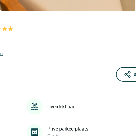
rt
D
Overdekt bad
Prive parkeerplaats
Gratis