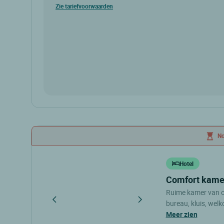
Zie tariefvoorwaarden
No
Hotel
comfort kam
Ruime kamer van 
bureau, kluis, wel
douche en haardro
meer zien