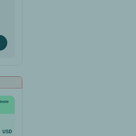
beste
1
USD