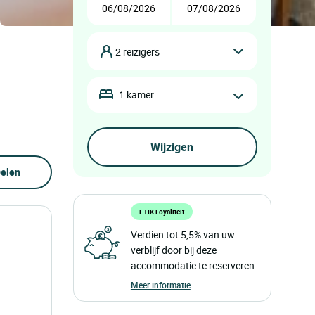
2 reizigers
1 kamer
elen
ETIK Loyaliteit
Verdien tot 5,5% van uw
verblijf door bij deze
accommodatie te reserveren.
Meer informatie