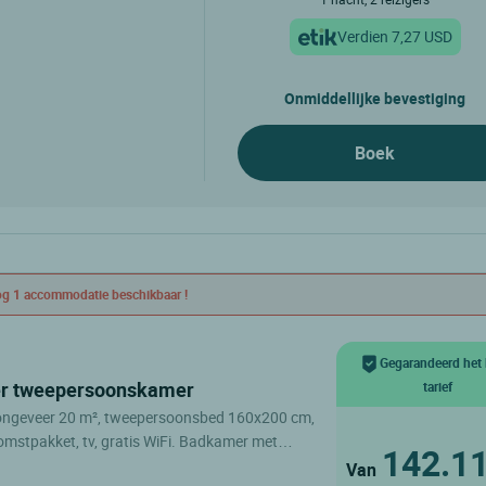
Verdien 7,27 USD
Onmiddellijke bevestiging
Boek
g 1 accommodatie beschikbaar !
Gegarandeerd het 
er tweepersoonskamer
tarief
ongeveer 20 m², tweepersoonsbed 160x200 cm,
komstpakket, tv, gratis WiFi. Badkamer met
142.1
ger. Toegang tot zwembad, jacuzzi en
Van