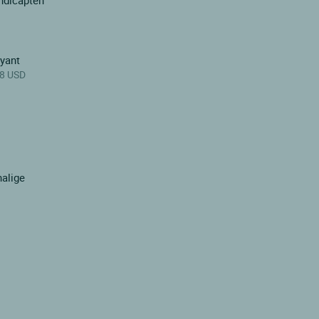
ndicapten
ayant
.8 USD
halige