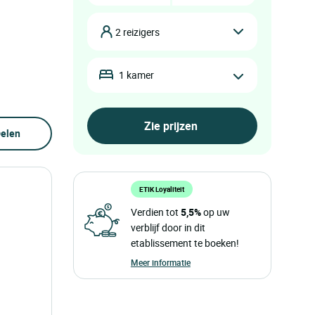
2 reizigers
1 kamer
elen
ETIK Loyaliteit
Verdien tot
5,5%
op uw
verblijf door in dit
etablissement te boeken!
Meer informatie