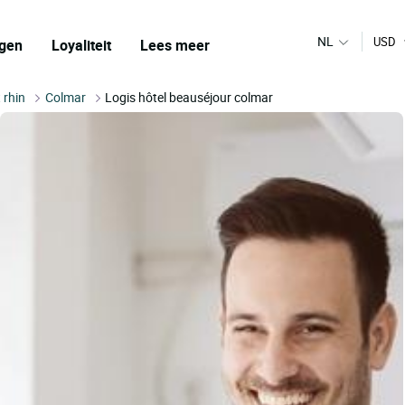
NL
USD
gen
Loyaliteit
Lees meer
 rhin
Colmar
Logis hôtel beauséjour colmar