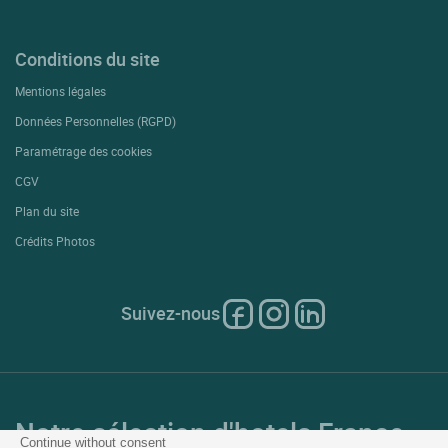
Conditions du site
Mentions légales
Données Personnelles (RGPD)
Paramétrage des cookies
CGV
Plan du site
Crédits Photos
Suivez-nous
Notre sélection d'hotels France
Continue without consent