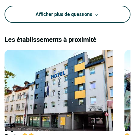
Afficher plus de questions
Les établissements à proximité
Logis Hôtels | Cit'Hotel Primo - Colmar
Logi