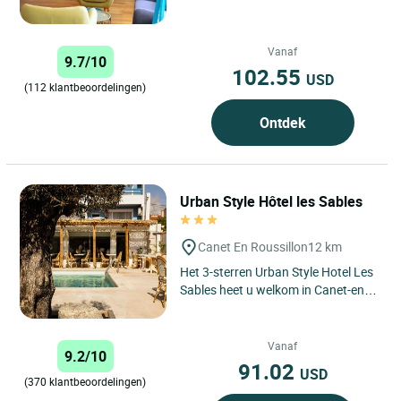
Vanaf
9.7/10
102.55
USD
(112 klantbeoordelingen)
Ontdek
Urban Style Hôtel les Sables
Canet En Roussillon
12 km
Het 3-sterren Urban Style Hotel Les
Sables heet u welkom in Canet-en-
Roussillon, een charmante
badplaats op een steenworp...
Vanaf
9.2/10
91.02
USD
(370 klantbeoordelingen)