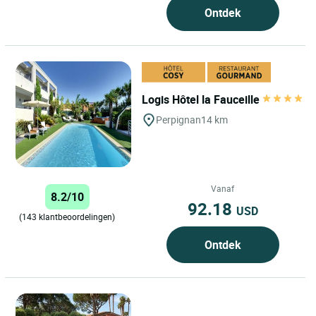
Ontdek
Logis Hôtel la Fauceille
Perpignan
14 km
Vanaf
8.2/10
92.18
USD
(143 klantbeoordelingen)
Ontdek