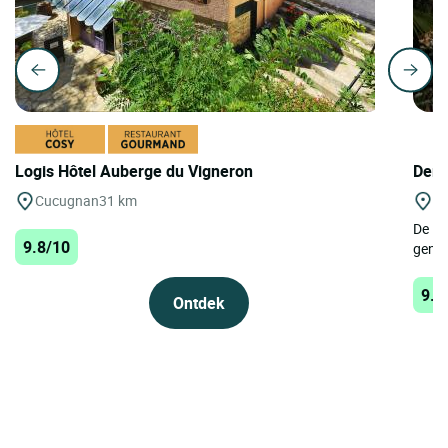
Logis Hôtel Auberge du Vigneron
Deme
Cucugnan
31 km
Ar
De De
9.8/10
genes
9.8
Ontdek