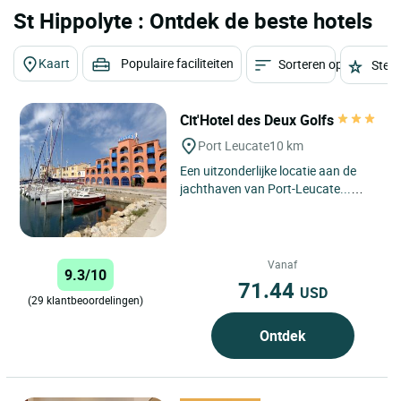
St Hippolyte : Ontdek de beste hotels
Kaart
Populaire faciliteiten
Sorteren op
Sterr
Cit'Hotel des Deux Golfs
Port Leucate
10 km
Een uitzonderlijke locatie aan de
jachthaven van Port-Leucate...
Welkom bij Cit'Hotel Les 2 Golfs **.
In hotel les 2 Golfs...
Vanaf
9.3/10
71.44
USD
(29 klantbeoordelingen)
Ontdek