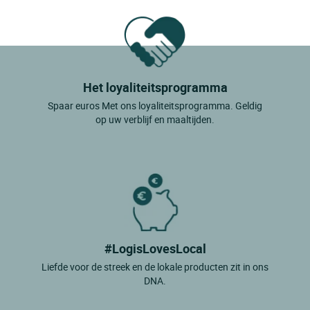
Het loyaliteitsprogramma
Spaar euros Met ons loyaliteitsprogramma. Geldig
op uw verblijf en maaltijden.
#LogisLovesLocal
Liefde voor de streek en de lokale producten zit in ons
DNA.