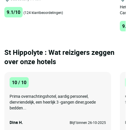
Het 3
9.1/10
Canet
(124 klantbeoordelingen)
9.2
St Hippolyte : Wat reizigers zeggen
over onze hotels
10 / 10
8
Prima overnachtingshotel, aardig personeel,
Ch
diervriendelijk, een heerlijk 3 -gangen diner,goede
fac
bedden...
Dina H.
Mi
Blijf binnen 26-10-2025