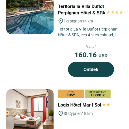
Teritoria la Villa Duflot
Perpignan Hôtel & SPA
Perpignan
14 km
Teritoria La Villa Duflot Perpignan
Hôtel & SPA, een 4-sterrenhotel, ligt
in het hart van Perpignan, in de
Pyrénées-Orientales,...
Vanaf
160.16
USD
Ontdek
Logis Hôtel Mar I Sol
St Cyprien
18 km