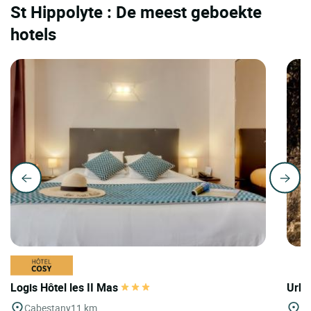
St Hippolyte : De meest geboekte
hotels
Logis Hôtel les II Mas
Urba
Cabestany
11 km
Ca