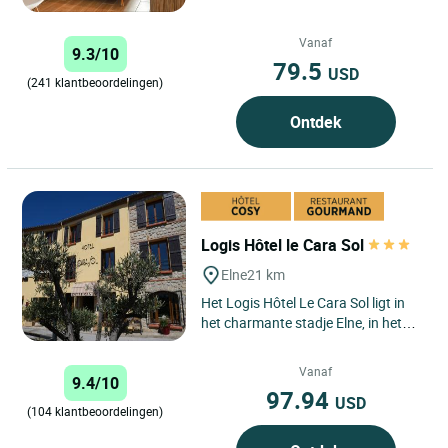
Vanaf
9.3/10
79.5
USD
(241 klantbeoordelingen)
Ontdek
Logis Hôtel le Cara Sol
Elne
21 km
Het Logis Hôtel Le Cara Sol ligt in
het charmante stadje Elne, in het
hart van de Pyrénées-Orientales, op
een ideale locatie...
Vanaf
9.4/10
97.94
USD
(104 klantbeoordelingen)