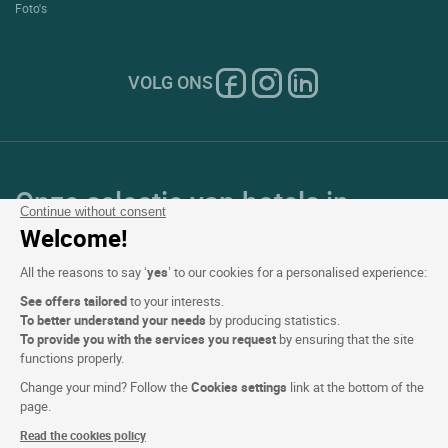
Foto's
VOLG ONS
Onze selectie van hotels in
Continue without consent
Frankrijk en Europa
Welcome!
All the reasons to say ‘
yes
’ to our cookies for a personalised experience:
Top Landen
See offers tailored
to your interests.
To better understand your needs
by producing statistics.
Topregio's
To provide you with the services you request
by ensuring that the site
functions properly.
Top Steden
Change your mind? Follow the
Cookies settings
link at the bottom of the
page.
Top Hotels
Read the cookies policy