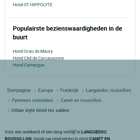
Hotel ST HIPPOLYTE
Populairste bezienswaardigheden in de
buurt
Hotel Grau de Maury
Hotel Cité de Carcassonne
Hotel Camargue
Startpagina
Europa
Frankrijk
Languedoc roussillon
Pyrenees orientales
Canet en roussillon
Urban style hôtel les sables
Voor een weekend of een lang verblijf in
LANGUEDOC
ROUSSILLON
, maak uw reservering in onze
CANET EN