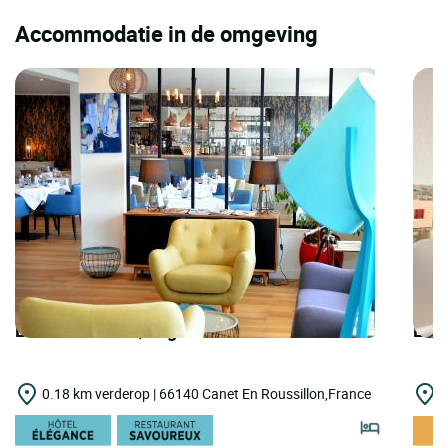
Accommodatie in de omgeving
LOGIS HOTELS | Logis Hôtel le Galion
LOGI
0.18 km verderop | 66140 Canet En Roussillon,France
6