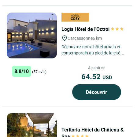
Logis Hôtel de l'Octroi
Carcassonne
6 km
Découvrez notre hôtel urbain et
contemporain au pied de la cité
médiévale de Carcassonne, riche
d’une histoire forte,...
À partir de
8.8/10
(57 avis)
64.52
USD
Découvrir
Teritoria Hôtel du Château &
Spa