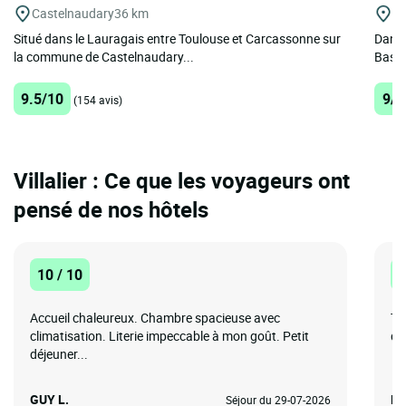
Castelnaudary
36 km
Bi
Situé dans le Lauragais entre Toulouse et Carcassonne sur
Dans 
la commune de Castelnaudary...
Basti
9.5/10
9/1
(154 avis)
Villalier : Ce que les voyageurs ont
pensé de nos hôtels
10 / 10
1
Accueil chaleureux. Chambre spacieuse avec
Tr
climatisation. Literie impeccable à mon goût. Petit
qu
déjeuner...
GUY L.
Ma
Séjour du 29-07-2026