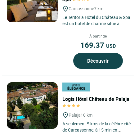
Carcassonne
7 km
Le Teritoria Hôtel du Château & Spa
est un hôtel de charme situé à
Carcassonne, en région Occitanie, à
quelques pas...
À partir de
169.37
USD
Découvrir
Logis Hôtel Château de Palaja
Palaja
10 km
A seulement 5 kms de la célèbre cité
de Carcassonne, à 15 min en
voiture de l'aéroport de