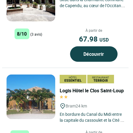
de Capendu, au cœur de l’Occitanie,
le Logis Hôtel le Top du Roulier
bénéficie d’une...
À partir de
8/10
(3 avis)
67.98
USD
Découvrir
Logis Hôtel le Clos Saint-Loup
Bram
24 km
En bordure du Canal du Midi entre
la capitale du cassoulet et la Cité de
Carcassonne. Dans le village
circulaire de Bram,...
À partir de