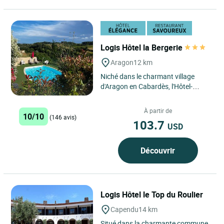
Logis Hôtel la Bergerie
Aragon
12 km
Niché dans le charmant village
d'Aragon en Cabardès, l'Hôtel-
Restaurant La Bergerie offre une
escapade paisible au cœur...
À partir de
10/10
(146 avis)
103.7
USD
Découvrir
Logis Hôtel le Top du Roulier
Capendu
14 km
Situé dans la charmante commune