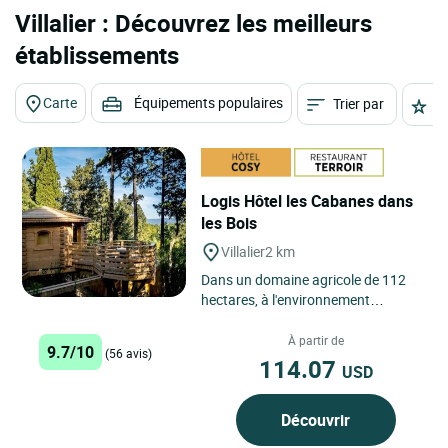
Villalier : Découvrez les meilleurs
établissements
Carte
Équipements populaires
Trier par
É
Logis Hôtel les Cabanes dans
les Bois
Villalier
2 km
Dans un domaine agricole de 112
hectares, à l'environnement
enchanteur, nos cabanes dans les
bois vous accueillent dans...
À partir de
9.7/10
(56 avis)
114.07
USD
Découvrir