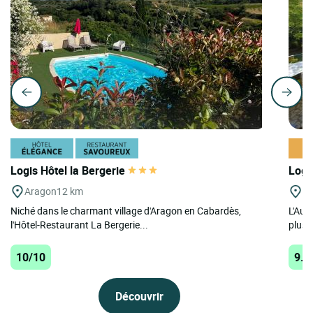
Logis Hôtel la Bergerie
Logi
Aragon
12 km
C
Niché dans le charmant village d'Aragon en Cabardès,
L'Aub
l'Hôtel-Restaurant La Bergerie...
plus q
10/10
9.8
Découvrir