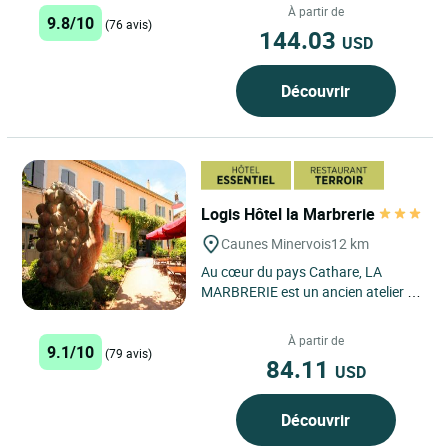
Carcassonne et de l’autoroute,...
À partir de
9.8/10
(76 avis)
144.03
USD
Découvrir
Logis Hôtel la Marbrerie
Caunes Minervois
12 km
Au cœur du pays Cathare, LA
MARBRERIE est un ancien atelier de
polissage de marbre, vous propose
une pause conviviale et...
À partir de
9.1/10
(79 avis)
84.11
USD
Découvrir