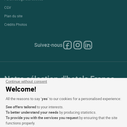
CGV
Plan du site
Crédits Photos
Suivez-nous
Notre sélection d'hotels France
Continue without consent
et en Europe
Welcome!
All the reasons to say ‘
yes
’ to our cookies for a personalised experience:
Top Pays
See offers tailored
to your interests.
To better understand your needs
by producing statistics.
Top Régions
To provide you with the services you request
by ensuring that the site
functions properly.