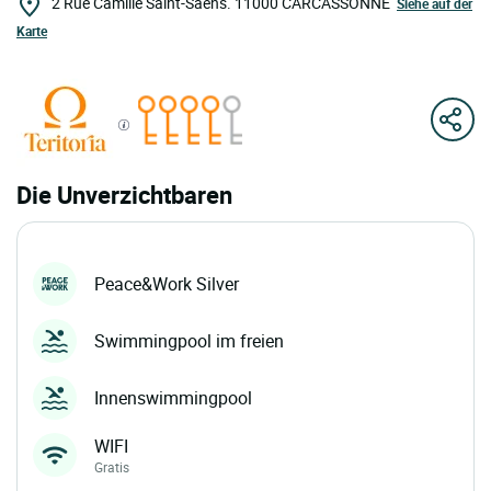
2 Rue Camille Saint-Säens.
11000
CARCASSONNE
Siehe auf der
Karte
Die Unverzichtbaren
Peace&Work Silver
Swimmingpool im freien
Innenswimmingpool
WIFI
Gratis