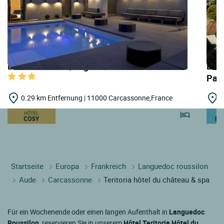
LOGIS HOTELS | Logis Hôtel de l'Octroi
LOGI
Pal
0.29 km Entfernung | 11000 Carcassonne,France
4
Startseite
Europa
Frankreich
Languedoc roussilon
Aude
Carcassonne
Teritoria hôtel du château & spa
Für ein Wochenende oder einen langen Aufenthalt in
Languedoc
Roussilon
, reservieren Sie in unserem
Hôtel Teritoria Hôtel du