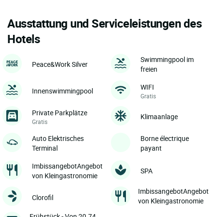
Ausstattung und Serviceleistungen des
Hotels
Swimmingpool im
Peace&Work Silver
freien
WIFI
Innenswimmingpool
Gratis
Private Parkplätze
Klimaanlage
Gratis
Auto Elektrisches
Borne électrique
Terminal
payant
ImbissangebotAngebot
SPA
von Kleingastronomie
ImbissangebotAngebot
Clorofil
von Kleingastronomie
Frühstück - Von 20.74