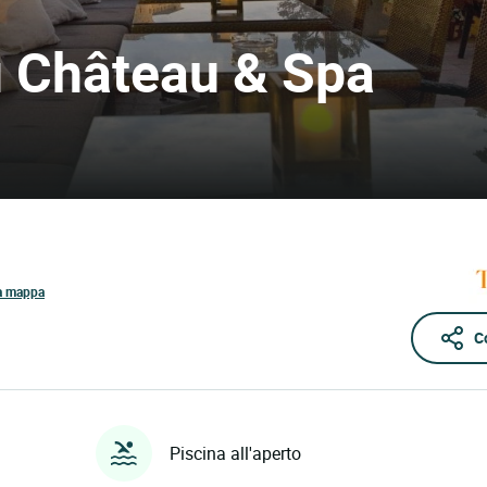
du Château & Spa
la mappa
C
Piscina all'aperto