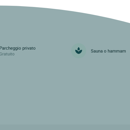
Parcheggio privato
Sauna o hammam
Gratuito