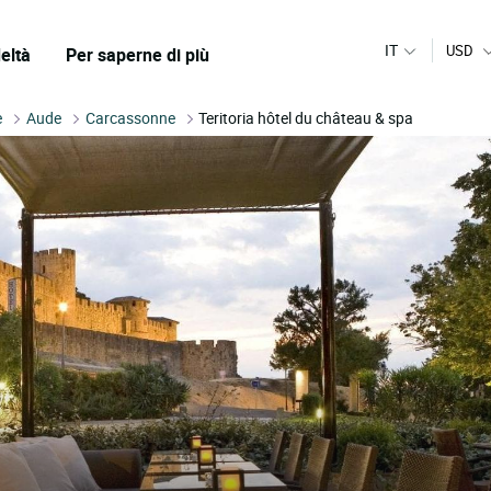
IT
USD
eltà
Per saperne di più
e
Aude
Carcassonne
Teritoria hôtel du château & spa