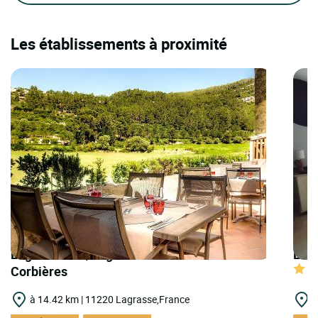
Les établissements à proximité
Logis Hôtels | Logis Hostellerie des
Logi
Corbières
à 14.42 km | 11220 Lagrasse,France
à