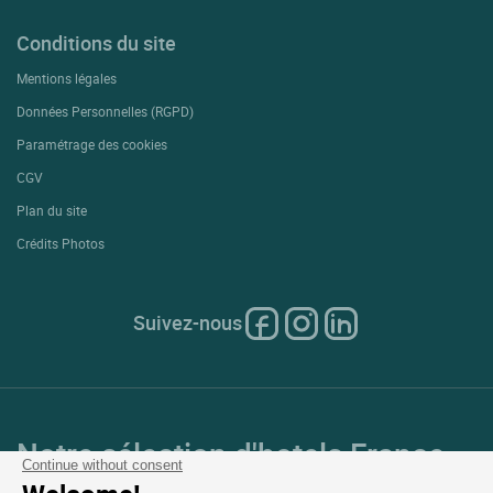
Conditions du site
Mentions légales
Données Personnelles (RGPD)
Paramétrage des cookies
CGV
Plan du site
Crédits Photos
Suivez-nous
Notre sélection d'hotels France
Continue without consent