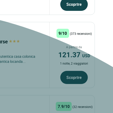
Scoprire
9/10
(373 recensioni)
urse
A partire da
121.37
USD
 autentica casa colonica
antica locanda...
1 notte, 2 viaggiatori
Scoprire
7.9/10
(32 recensioni)