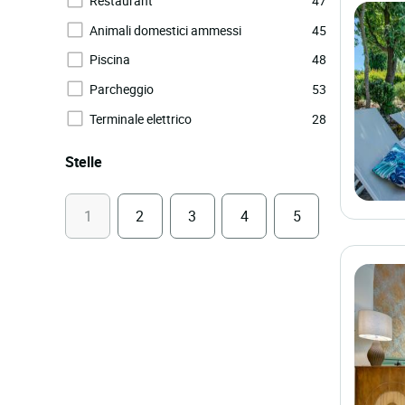
Restaurant
47
Animali domestici ammessi
45
Piscina
48
Parcheggio
53
Terminale elettrico
28
Stelle
1
2
3
4
5