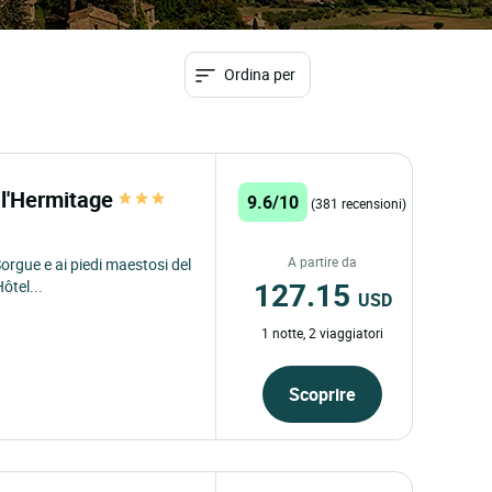
Ordina per
l'Hermitage
9.6/10
(381 recensioni)
A partire da
Sorgue e ai piedi maestosi del
127.15
ôtel...
USD
1 notte, 2 viaggiatori
Scoprire