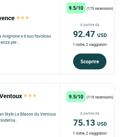
9.5/10
(175 recensioni)
ovence
A partire da
92.47
USD
a Avignone e il suo favoloso
tenza per...
1 notte, 2 viaggiatori
Scoprire
u Ventoux
9.5/10
(119 recensioni)
A partire da
rban Style Le Blason du Ventoux
75.13
moderna...
USD
1 notte, 2 viaggiatori