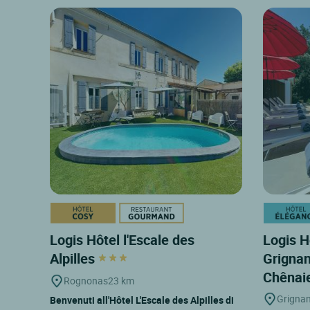
Logis Hôtel l'Escale des
Logis H
Alpilles
Grignan
Chênai
Rognonas
23 km
Grigna
Benvenuti all'Hôtel L'Escale des Alpilles di