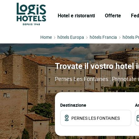
Hotel e ristoranti
Offerte
Fed
Home
hôtels Europa
hôtels Francia
hôtels P
Trovate il vostro hotel 
Pernes Les Fontaines : Prenotate il
Destinazione