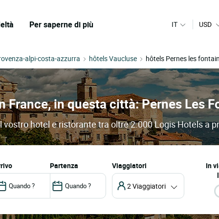
eltà
Per saperne di più
IT
USD
rovenza-alpi-costa-azzurra
hôtels Vaucluse
hôtels Pernes les fontai
in France, in questa città: Pernes Les 
 vostro hotel e ristorante tra oltre 2.000 Logis Hotels a p
arrivo
partenza
Viaggiatori
In v
2 Viaggiatori