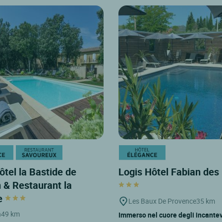
ôtel la Bastide de
Logis Hôtel Fabian de
 & Restaurant la
e
Les Baux De Provence
35 km
n
49 km
Immerso nel cuore degli incantev