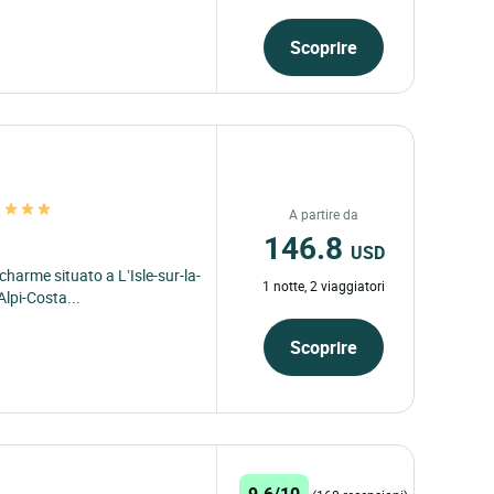
Scoprire
A partire da
146.8
USD
 charme situato a L’Isle-sur-la-
1 notte, 2 viaggiatori
Alpi-Costa...
Scoprire
9.6/10