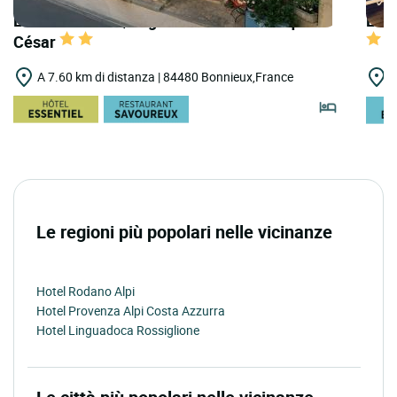
LOGIS HOTELS | Logis Hôtel Panoramique
LOGI
César
A 7.60 km di distanza | 84480 Bonnieux,France
A
Le regioni più popolari nelle vicinanze
Hotel Rodano Alpi
Hotel Provenza Alpi Costa Azzurra
Hotel Linguadoca Rossiglione