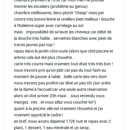
monter les escaliers (problème au genou)
chambre vieillissante, deco plutôt "cheap" mais par
contre très bonne literie et oreillers bien melleux ! douche
à l'italienne super avec carrelage au sol
mais...impossibilité de se laver les cheveux car débit de
la douche très faible...serviettes blanches avec plein de
traces jaunes pas top !
repas dans le jardin côte route (alors que côté piscine et
arbres cela eut été plus chouette...
carte très courte mais vraiment tout était très très bon !
nous n'avons pris qu'un plat car pas du tout faim au
moment de passer à table...belle carte des vins dont
nous n'avons pas profité car dîné un peu tôt (sur ordre
de la dame à l'accueil car une seule autre réservation
alors on doit arriver 20h maxi ...sous entendu vous
mangez..vite...et vous allez vous coucher lol !)
quant à la piscine, elle est vraiment chouette et j'ai
vraiment apprécié le cadre !
en bref, nous avons depensé 172€ nuit et repas avec 2
plats, 1 dessert, 1 eau minérale et un sirop...