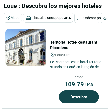
Loue : Descubra los mejores hoteles
Mapa
Instalaciones populares
Ordenar por
E
Teritoria Hôtel-Restaurant
Ricordeau
Loue
0 km
Le Ricordeau es un hotel Teritoria
situado en Loué, en la región de
Países del Loira, en plena campiña
verde bordeada...
desde
109.79
USD
Descubra