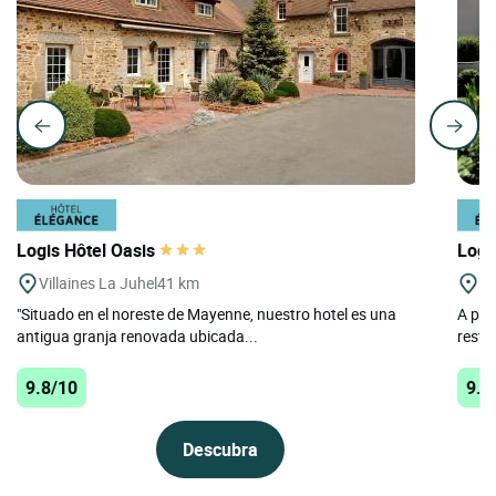
Logis Hôtel Oasis
Logi
Villaines La Juhel
41 km
Mo
"Situado en el noreste de Mayenne, nuestro hotel es una
A poc
antigua granja renovada ubicada...
restau
9.8/10
9.7
Descubra