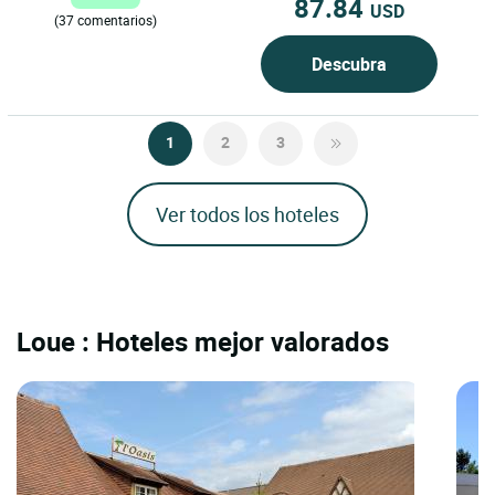
87.84
USD
(37 comentarios)
Descubra
1
2
3
Ver todos los hoteles
Loue : Hoteles mejor valorados