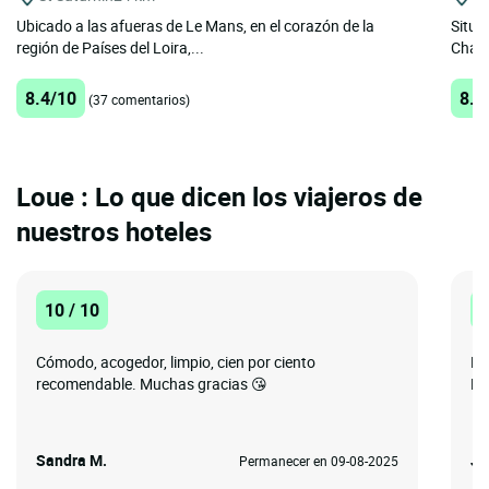
Ubicado a las afueras de Le Mans, en el corazón de la
Situa
región de Países del Loira,...
Charl
8.4/10
8.7
(37 comentarios)
Loue : Lo que dicen los viajeros de
nuestros hoteles
10 / 10
1
Cómodo, acogedor, limpio, cien por ciento
Ex
recomendable. Muchas gracias 😘
He
Sandra M.
Ja
Permanecer en 09-08-2025