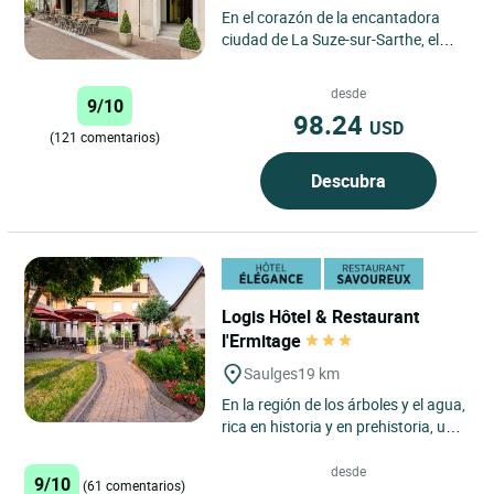
En el corazón de la encantadora
ciudad de La Suze-sur-Sarthe, el
Logis Hôtel Le Saint Louis le da la
bienvenida en un entorno...
desde
9/10
98.24
USD
(121 comentarios)
Descubra
Logis Hôtel & Restaurant
l'Ermitage
Saulges
19 km
En la región de los árboles y el agua,
rica en historia y en prehistoria, una
hostelería con los colores de la
naturaleza...
desde
9/10
(61 comentarios)