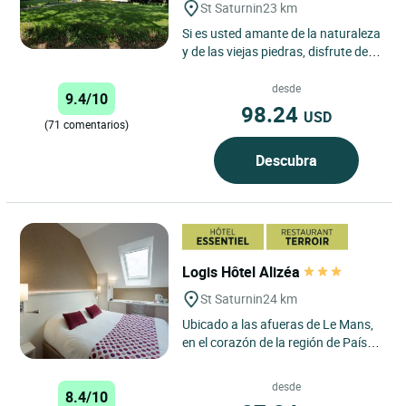
St Saturnin
23 km
Si es usted amante de la naturaleza
y de las viejas piedras, disfrute de
una «etapa verde» en el “Domaine
de Chatenay”,...
desde
9.4/10
98.24
USD
(71 comentarios)
Descubra
Logis Hôtel Alizéa
St Saturnin
24 km
Ubicado a las afueras de Le Mans,
en el corazón de la región de Países
del Loira, el Logis Hôtel Alizéa goza
de una...
desde
8.4/10