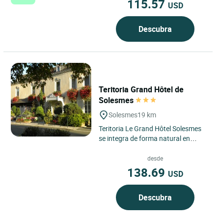
115.57
USD
Descubra
Teritoria Grand Hôtel de
Solesmes
Solesmes
19 km
Teritoria Le Grand Hôtel Solesmes
se integra de forma natural en
Solesmes, en el departamento de
Sarthe, en el corazón...
desde
138.69
USD
Descubra