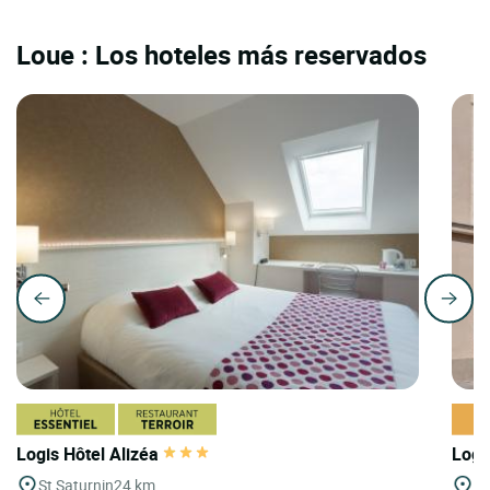
Loue : Los hoteles más reservados
Logis Hôtel Alizéa
Logi
St Saturnin
24 km
L