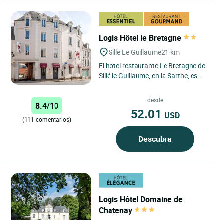
Logis Hôtel le Bretagne
Sille Le Guillaume
21 km
El hotel restaurante Le Bretagne de
Sillé le Guillaume, en la Sarthe, es
una antigua parada de diligencias
desde 1800. Situado...
desde
8.4/10
52.01
USD
(111 comentarios)
Descubra
Logis Hôtel Domaine de
Chatenay