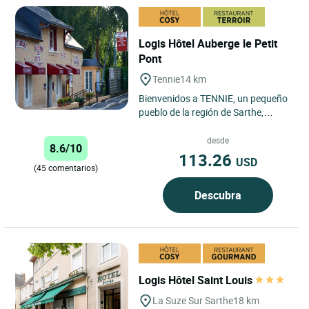
Logis Hôtel Auberge le Petit
Pont
Tennie
14 km
Bienvenidos a TENNIE, un pequeño
pueblo de la región de Sarthe,
Francia, donde les ofrecemos venir
y alojarse en el Hotel...
desde
8.6/10
113.26
USD
(45 comentarios)
Descubra
Logis Hôtel Saint Louis
La Suze Sur Sarthe
18 km