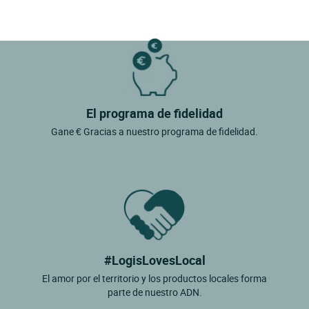
El programa de fidelidad
Gane € Gracias a nuestro programa de fidelidad.
#LogisLovesLocal
El amor por el territorio y los productos locales forma
parte de nuestro ADN.