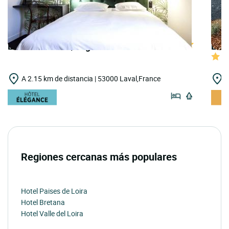
LOGIS HOTELS | Logis Hôtel du Maine
LOGI
A 2.15 km de distancia | 53000 Laval,France
A
Regiones cercanas más populares
Hotel Paises de Loira
Hotel Bretana
Hotel Valle del Loira