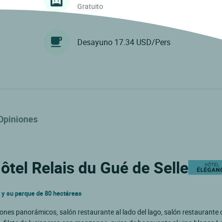
Gratuito
Desayuno 17.34 USD/Pers
Opiniones
ôtel Relais du Gué de Selle
io y su parque de 80 hectáreas
lones panorámicos, salón restaurante al lado del lago, salón restaurante