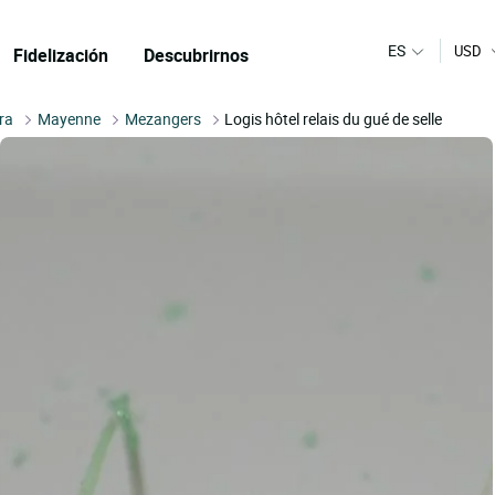
ES
USD
Fidelización
Descubrirnos
ira
Mayenne
Mezangers
Logis hôtel relais du gué de selle