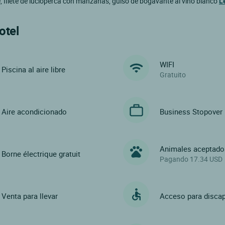
e, filete de lucioperca con manzanas, guiso de bogavante al vino blanco
L
otel
WIFI
Piscina al aire libre
Gratuito
Aire acondicionado
Business Stopover
Animales aceptado
Borne électrique gratuit
Pagando 17.34 USD
Venta para llevar
Acceso para disca