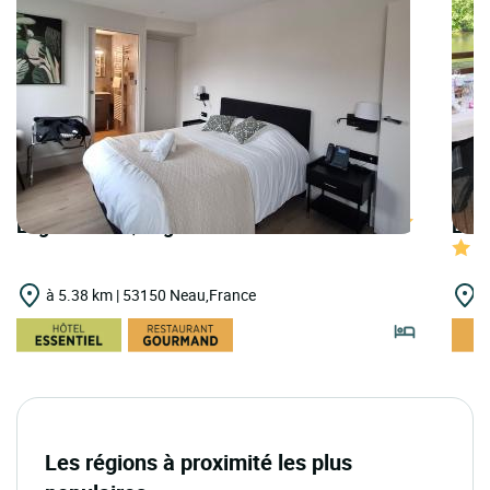
Logis Hôtels | Logis Hôtel la Croix Verte
Logi
à 5.38 km | 53150 Neau,France
à
Les régions à proximité les plus