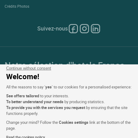
Crédits Photos
Suivez-nous
Notre sélection d'hotels France
Continue without consent
et en Europe
Welcome!
All the reasons to say ‘
yes
’ to our cookies for a personalised experience:
Top Pays
See offers tailored
to your interests.
To better understand your needs
by producing statistics.
Top Régions
To provide you with the services you request
by ensuring that the site
functions properly.
Top Villes
Change your mind? Follow the
Cookies settings
link at the bottom of the
page.
Top Hotels
Read the cookies policy