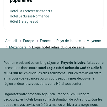
populaires
Hôtel La Forteresse d'Angers
Hôtel La Suisse Normande
Hôtel Bretagne sud
Accueil
Europe
France
Pays de la loire
Mayenne
Mezangers
Logis hôtel relais du gué de selle
Pour un week-end ou un long séjour en
Pays de la Loire
, faites votre
réservation dans notre
Hôtel Logis Hôtel Relais du Gué de Selle à
MEZANGERS
en quelques clics seulement. Seul, en famille ou entre
amis pour vos vacances ou un court séjour, venez découvrir la
région et détendez-vous dans votre Hôtel tout confort.
Organisez votre prochain séjour en France ou en Europe et
découvrez les hôtels Logis sur la destination de votre choix. Quelles
que soient vos envies, en été à la mer ou en hiver à la neige, nous