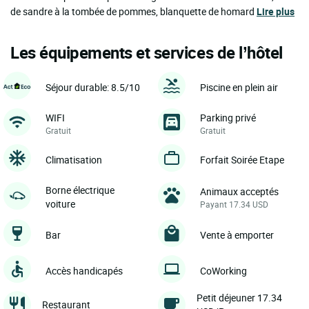
de sandre à la tombée de pommes, blanquette de homard
Lire plus
Les équipements et services de l’hôtel
Séjour durable: 8.5/10
Piscine en plein air
WIFI
Parking privé
Gratuit
Gratuit
Climatisation
Forfait Soirée Etape
Borne électrique
Animaux acceptés
voiture
Payant 17.34 USD
Bar
Vente à emporter
Accès handicapés
CoWorking
Petit déjeuner 17.34
Restaurant