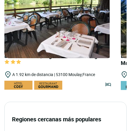
LOGIS HOTELS | Logis Hôtel Beau Rivage
LOGI
May
A 1.92 km de distancia | 53100 Moulay,France
A
Regiones cercanas más populares