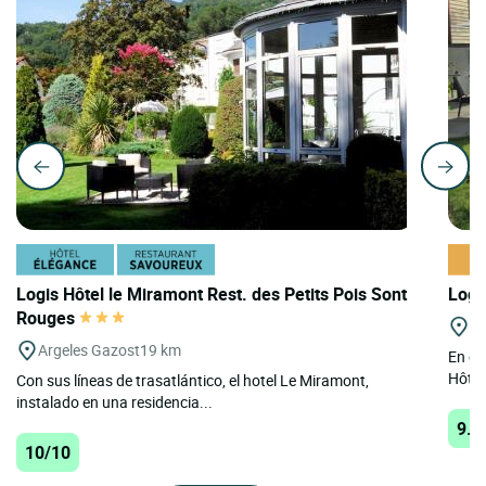
Logis Hôtel le Miramont Rest. des Petits Pois Sont
Logi
Rouges
Ba
Argeles Gazost
19 km
En el
Hôtel
Con sus líneas de trasatlántico, el hotel Le Miramont,
instalado en una residencia...
9.9
10/10