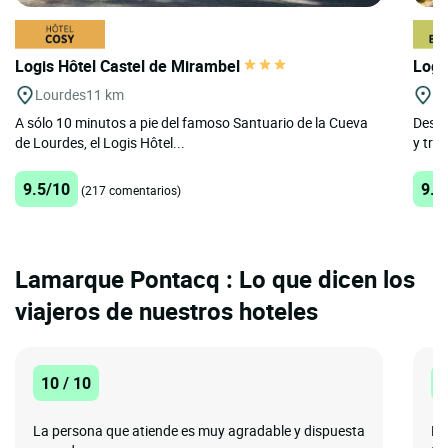
Logis Hôtel Castel de Mirambel
Logi
Lourdes
11 km
Ar
A sólo 10 minutos a pie del famoso Santuario de la Cueva
Descu
de Lourdes, el Logis Hôtel...
y tran
9.5/10
9.3
(217 comentarios)
Lamarque Pontacq : Lo que dicen los
viajeros de nuestros hoteles
10 / 10
1
La persona que atiende es muy agradable y dispuesta
Pr