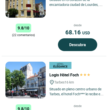
encantadora ciudad de Lourdes, en
los Altos Pirineos, Cit'Hôtel de la
Vallée goza de una ubicación...
desde
9.8/10
68.16
USD
(22 comentarios)
Descubra
Logis Hôtel Foch
Tarbes
16 km
Situado en pleno centro urbano de
Tarbes, el hotel Foch*** le recibe en
un ambiente cálido y familiar.
Nuestro establecimiento...
desde
9.8/10