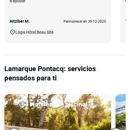
a ayudar
tr
Aitziber M.
Tu
Permanecer en 30-12-2025
Logis Hôtel Beau Site
Lamarque Pontacq: servicios
pensados para ti
Hoteles con piscina