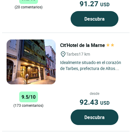
91.27
USD
(20 comentarios)
Descubra
Cit'Hotel de la Marne
Tarbes
17 km
Idealmente situado en el corazón
de Tarbes, prefectura de Altos
Pirineos, el Cit'hotel de la Marne
ofrece una situación...
desde
9.5/10
92.43
USD
(173 comentarios)
Descubra