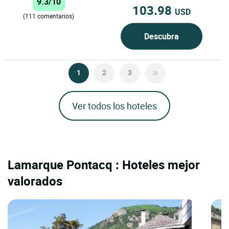
9.3/10
103.98
USD
(111 comentarios)
Descubra
1
2
3
Ver todos los hoteles
Lamarque Pontacq : Hoteles mejor
valorados