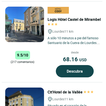
Logis Hôtel Castel de Mirambel
Lourdes
11 km
A sólo 10 minutos a pie del famoso
Santuario de la Cueva de Lourdes,
el Logis Hôtel Castel de Mirambel
goza de una ubicación...
desde
9.5/10
68.16
USD
(217 comentarios)
Descubra
Cit'Hotel de la Vallée
Lourdes
11 km
Situado en el corazón de la