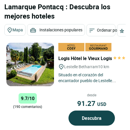
Lamarque Pontacq : Descubra los
mejores hoteles
Mapa
Instalaciones populares
Ordenar por
E
Logis Hôtel le Vieux Logis
Lestelle Betharram
10 km
Situado en el corazón del
encantador pueblo de Lestelle
Bétharram, el Logis Hôtel Le Vieux
Logis encarna la esencia misma...
desde
9.7/10
91.27
USD
(190 comentarios)
Descubra