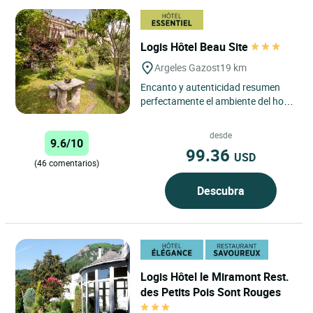
Logis Hôtel Beau Site
Argeles Gazost
19 km
Encanto y autenticidad resumen
perfectamente el ambiente del hotel
Beau Site, ubicado en una
pintoresca calle del casco antiguo...
desde
9.6/10
99.36
USD
(46 comentarios)
Descubra
Logis Hôtel le Miramont Rest.
des Petits Pois Sont Rouges