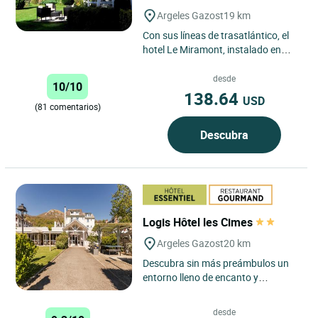
Argeles Gazost
19 km
Con sus líneas de trasatlántico, el
hotel Le Miramont, instalado en
una residencia de los años 30, se
encuentra situado...
desde
10/10
138.64
USD
(81 comentarios)
Descubra
Logis Hôtel les Cimes
Argeles Gazost
20 km
Descubra sin más preámbulos un
entorno lleno de encanto y
tranquilidad... Karine y Serge han
aportado recientemente un...
desde