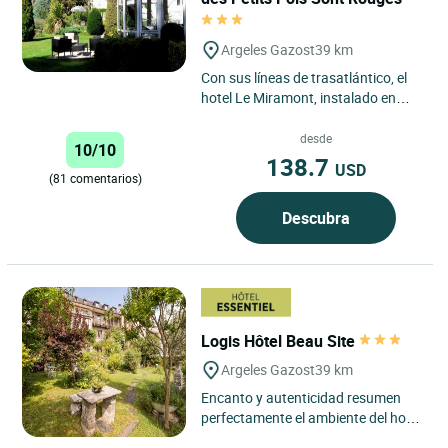
Argeles Gazost
39 km
Con sus líneas de trasatlántico, el
hotel Le Miramont, instalado en
una residencia de los años 30, se
encuentra situado...
desde
10/10
138.7
USD
(81 comentarios)
Descubra
Logis Hôtel Beau Site
Argeles Gazost
39 km
Encanto y autenticidad resumen
perfectamente el ambiente del hotel
Beau Site, ubicado en una