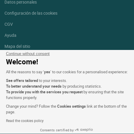
Datos personales
Configuración de las cookies
CGV
Ayuda
Mapa del sitio
Continue without consent
Créditos
Welcome!
fotografías
All the reasons to say ‘
yes
’ to our cookies for a personalised experience:
Síguenos
See offers tailored
to your interests.
Facebook
Instagram
To better understand your needs
by producing statistics.
To provide you with the services you request
by ensuring that the site
functions properly.
Linkedin
Change your mind? Follow the
Cookies settings
link at the bottom of the
page.
Read the cookies policy
Consents certified by