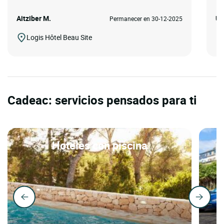
Aitziber M.
Úr
Permanecer en 30-12-2025
Logis Hôtel Beau Site
Cadeac: servicios pensados para ti
Hoteles con piscina