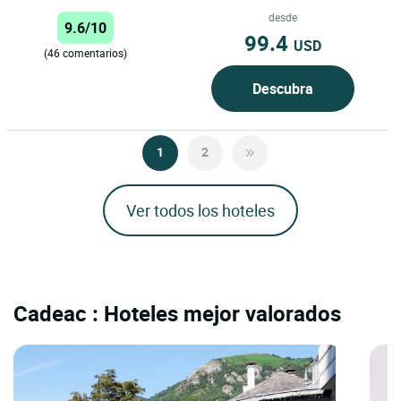
pintoresca calle del casco antiguo...
desde
9.6/10
99.4
USD
(46 comentarios)
Descubra
1
2
Ver todos los hoteles
Cadeac : Hoteles mejor valorados