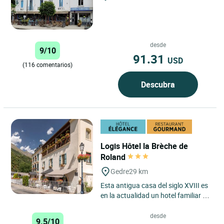
desde
9/10
91.31
USD
(116 comentarios)
Descubra
Logis Hôtel la Brèche de
Roland
Gedre
29 km
Esta antigua casa del siglo XVIII es
en la actualidad un hotel familiar en
pleno corazón del pueblo de Gèdre,
a 1000 m...
desde
9.5/10