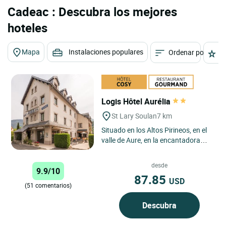
Cadeac : Descubra los mejores
hoteles
Mapa
Instalaciones populares
Ordenar por
E
Logis Hôtel Aurélia
St Lary Soulan
7 km
Situado en los Altos Pirineos, en el
valle de Aure, en la encantadora
localidad turística de Saint Lary
Soulan, el Logis...
desde
9.9/10
87.85
USD
(51 comentarios)
Descubra