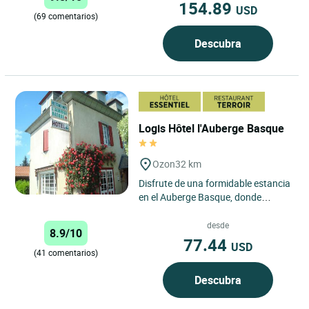
154.89
USD
(69 comentarios)
Descubra
Logis Hôtel l'Auberge Basque
Ozon
32 km
Disfrute de una formidable estancia
en el Auberge Basque, donde
Stéphanie y su equipo estarán
atentos al más mínimo detalle....
desde
8.9/10
77.44
USD
(41 comentarios)
Descubra