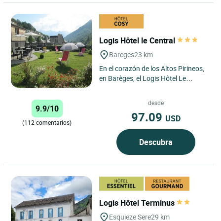
Logis Hôtel le Central
Bareges
23 km
En el corazón de los Altos Pirineos,
en Barèges, el Logis Hôtel Le
Central goza de una ubicación ideal
para los amantes...
desde
9.9/10
97.09
USD
(112 comentarios)
Descubra
Logis Hôtel Terminus
Esquieze Sere
29 km