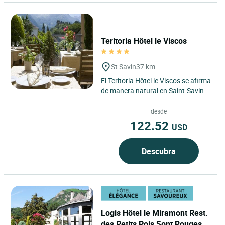
Teritoria Hôtel le Viscos
St Savin
37 km
El Teritoria Hôtel le Viscos se afirma
de manera natural en Saint-Savin,
en los Altos Pirineos, en el corazón
del Val d’Azun,...
desde
122.52
USD
Descubra
Logis Hôtel le Miramont Rest.
des Petits Pois Sont Rouges