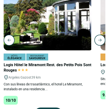
Logis Hôtel le Miramont Rest. des Petits Pois Sont
Logi
Rouges
St
Argeles Gazost
39 km
Situad
encan
Con sus líneas de trasatlántico, el hotel Le Miramont,
instalado en una residencia...
9.9
10/10