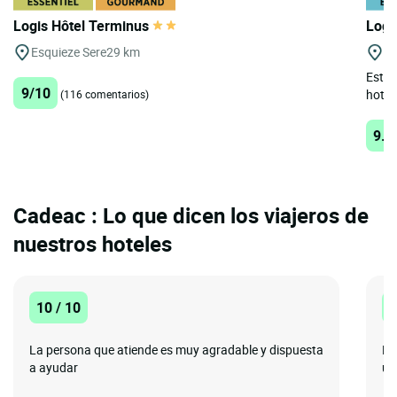
Logis Hôtel Terminus
Logi
Esquieze Sere
29 km
Ge
Esta 
9/10
hotel 
(116 comentarios)
9.5
Cadeac : Lo que dicen los viajeros de
nuestros hoteles
10 / 10
8
La persona que atiende es muy agradable y dispuesta
El
a ayudar
ub