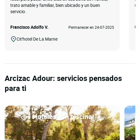
trato amable y familiar, bien ubicado y un buen
ub
servicio.
Francisco Adolfo V.
Úr
Permanecer en 24-07-2025
Cit'hotel De La Marne
Arcizac Adour: servicios pensados
para ti
Hoteles con piscina