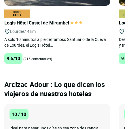
Logis Hôtel Castel de Mirambel
Logi
Lourdes
14 km
Ar
A sólo 10 minutos a pie del famoso Santuario de la Cueva
Descu
de Lourdes, el Logis Hôtel...
y tran
9.5/10
9.2
(215 comentarios)
Arcizac Adour : Lo que dicen los
viajeros de nuestros hoteles
10 / 10
8
Ideal para pasar unos días en esa zona de Francia,
El