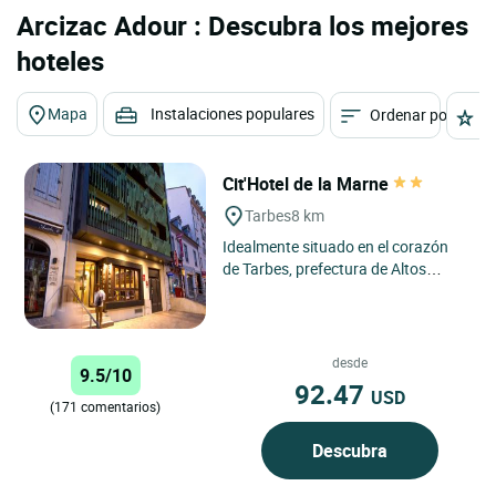
Arcizac Adour : Descubra los mejores
hoteles
Mapa
Instalaciones populares
Ordenar por
E
Cit'Hotel de la Marne
Tarbes
8 km
Idealmente situado en el corazón
de Tarbes, prefectura de Altos
Pirineos, el Cit'hotel de la Marne
ofrece una situación...
desde
9.5/10
92.47
USD
(171 comentarios)
Descubra