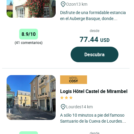
Ozon
13 km
Disfrute de una formidable estancia
en el Auberge Basque, donde
Stéphanie y su equipo estarán
atentos al más mínimo detalle....
desde
8.9/10
77.44
USD
(41 comentarios)
Descubra
Logis Hôtel Castel de Mirambel
Lourdes
14 km
A sólo 10 minutos a pie del famoso
Santuario de la Cueva de Lourdes,
el Logis Hôtel Castel de Mirambel
goza de una ubicación...
desde