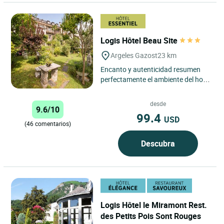
Logis Hôtel Beau Site
Argeles Gazost
23 km
Encanto y autenticidad resumen
perfectamente el ambiente del hotel
Beau Site, ubicado en una
pintoresca calle del casco antiguo...
desde
9.6/10
99.4
USD
(46 comentarios)
Descubra
Logis Hôtel le Miramont Rest.
des Petits Pois Sont Rouges