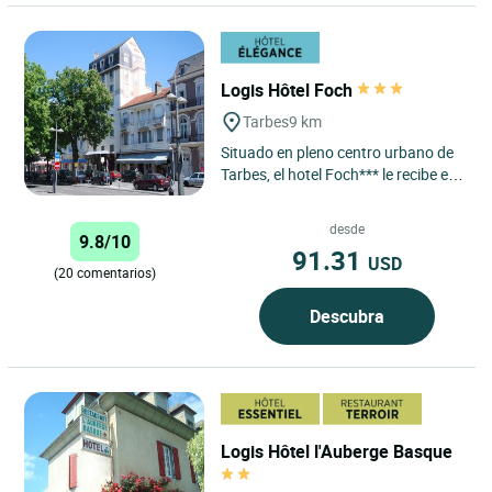
Logis Hôtel Foch
Tarbes
9 km
Situado en pleno centro urbano de
Tarbes, el hotel Foch*** le recibe en
un ambiente cálido y familiar.
Nuestro establecimiento...
desde
9.8/10
91.31
USD
(20 comentarios)
Descubra
Logis Hôtel l'Auberge Basque