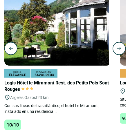
Logis Hôtel le Miramont Rest. des Petits Pois Sont
Logi
Rouges
St
Argeles Gazost
23 km
Situad
encan
Con sus líneas de trasatlántico, el hotel Le Miramont,
instalado en una residencia...
9.9
10/10