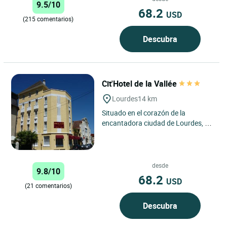
9.5/10
68.2
USD
(215 comentarios)
Descubra
Cit'Hotel de la Vallée
Lourdes
14 km
Situado en el corazón de la
encantadora ciudad de Lourdes, en
los Altos Pirineos, Cit'Hôtel de la
Vallée goza de una ubicación...
desde
9.8/10
68.2
USD
(21 comentarios)
Descubra