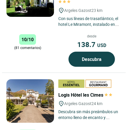
Argeles Gazost
23 km
Con sus líneas de trasatlántico, el
hotel Le Miramont, instalado en
una residencia de los años 30, se
encuentra situado...
desde
10/10
138.7
USD
(81 comentarios)
Descubra
Logis Hôtel les Cimes
Argeles Gazost
24 km
Descubra sin más preámbulos un
entorno lleno de encanto y
tranquilidad... Karine y Serge han
aportado recientemente un...