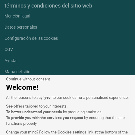
términos y condiciones del sitio web
Mención legal
Datos personales
Configuración de las cookies
CGV
Ayuda
Mapa del sitio
Continue without consent
Créditos
Welcome!
fotografías
All the reasons to say ‘
yes
’ to our cookies for a personalised experience:
Síguenos
See offers tailored
to your interests.
Facebook
Instagram
To better understand your needs
by producing statistics.
To provide you with the services you request
by ensuring that the site
functions properly.
Linkedin
Change your mind? Follow the
Cookies settings
link at the bottom of the