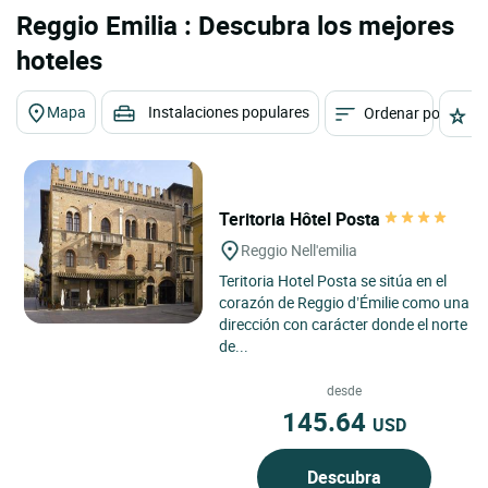
Reggio Emilia : Descubra los mejores
hoteles
Mapa
Instalaciones populares
Ordenar por
E
Teritoria Hôtel Posta
Reggio Nell'emilia
Teritoria Hotel Posta se sitúa en el
corazón de Reggio d’Émilie como una
dirección con carácter donde el norte
de...
desde
145.64
USD
Descubra