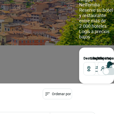
Nell'emilia :
Reserve su hotel
y restaurante
entre más de
2.000 hoteles
Logis a precios
bajos
Destino
llegada
salida
Viajeros
Viaja
tr
2
Viaje
Ordenar por