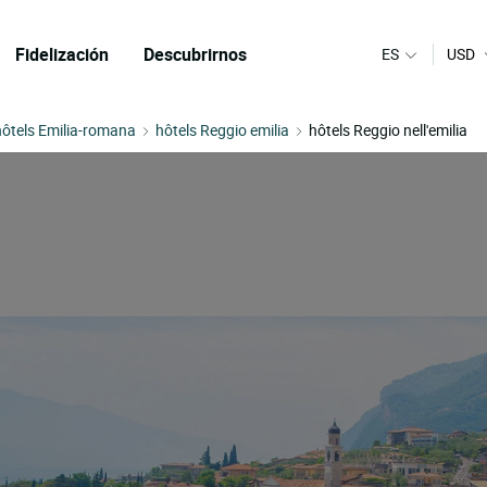
Fidelización
Descubrirnos
ES
USD
hôtels Emilia-romana
hôtels Reggio emilia
hôtels Reggio nell'emilia