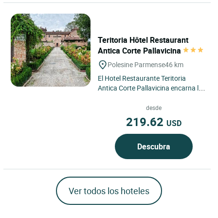
Teritoria Hôtel Restaurant
Antica Corte Pallavicina
Polesine Parmense
46 km
El Hotel Restaurante Teritoria
Antica Corte Pallavicina encarna la
esencia de la Baja Parma, en Emilia-
Romaña, en el corazón...
desde
219.62
USD
Descubra
Ver todos los hoteles