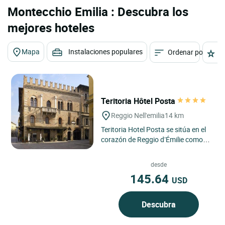
Montecchio Emilia : Descubra los
mejores hoteles
Mapa
Instalaciones populares
Ordenar por
E
Teritoria Hôtel Posta
Reggio Nell'emilia
14 km
Teritoria Hotel Posta se sitúa en el
corazón de Reggio d’Émilie como
una dirección con carácter donde el
norte de...
desde
145.64
USD
Descubra