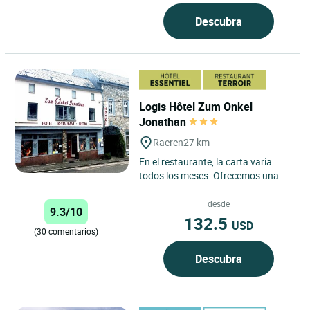
Descubra
Logis Hôtel Zum Onkel
Jonathan
Raeren
27 km
En el restaurante, la carta varía
todos los meses. Ofrecemos una
carta reducida en horas tardías.
Habitaciones confortables...
desde
9.3/10
132.5
USD
(30 comentarios)
Descubra