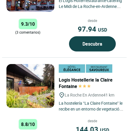
El Logis Hôtel-restaurante-catering
Le Midi de La Roche-en-Ardenne
está situado en el corazón de las
Ardenas, en pleno...
desde
9.3/10
97.94
USD
(3 comentarios)
Descubra
Logis Hostellerie la Claire
Fontaine
La Roche En Ardenne
41 km
La hostelería “La Claire Fontaine” le
recibe en un entorno de vegetación
propicio al descanso... Situado en el
fondo...
desde
8.8/10
144.03
USD