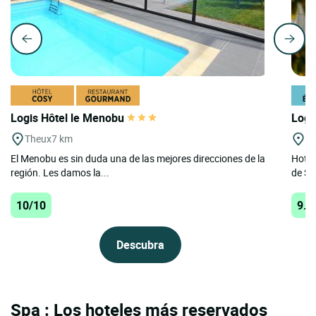
Logis Hôtel le Menobu
Logi
Theux
7 km
S
El Menobu es sin duda una de las mejores direcciones de la
Hotel
región. Les damos la...
de Sp
10/10
9.3
Descubra
Spa : Los hoteles más reservados