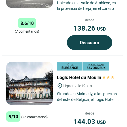
Ubicado en el valle de Amblève, en
la provincia de Lieja, en el corazón
del pueblo turístico de
Remouchamps. El Logis...
desde
8.6/10
138.26
USD
(7 comentarios)
Descubra
Logis Hôtel du Moulin
Ligneuville
19 km
Situado en Malmedy, a las puertas
del este de Bélgica, el Logis Hôtel du
Moulin es un lugar único donde se
reúnen viajeros...
desde
9/10
(26 comentarios)
144.03
USD