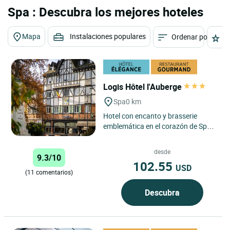
Spa : Descubra los mejores hoteles
Mapa
Instalaciones populares
Ordenar por
E
Logis Hôtel l'Auberge
Spa
0 km
Hotel con encanto y brasserie
emblemática en el corazón de Spa
Logis Hôtel l’Auberge le da la
bienvenida en la Place...
desde
9.3/10
102.55
USD
(11 comentarios)
Descubra