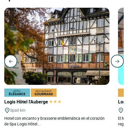
Logis Hôtel l'Auberge
Logi
Spa
0 km
T
Hotel con encanto y brasserie emblemática en el corazón
El Me
de Spa Logis Hôtel...
regió