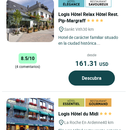
Logis Hôtel Relax Hôtel Rest.
Pip-Margraff
Sankt Vith
30 km
Hotel de carácter familiar situado
en la ciudad histórica
(completamente destruida en
1945). Relajación total en la
desde
8.5/10
sauna...
161.31
USD
(4 comentarios)
Descubra
Logis Hôtel du Midi
La Roche En Ardenne
40 km