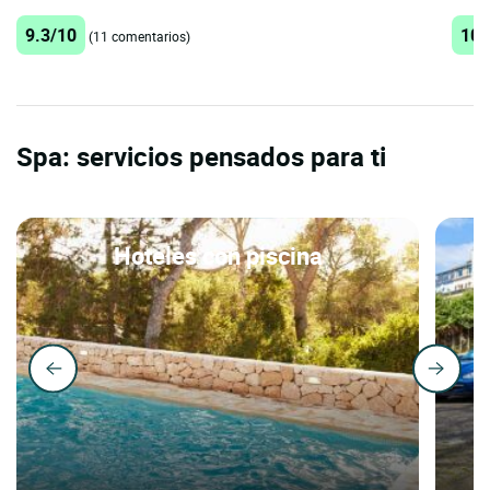
9.3/10
10/
(11 comentarios)
Spa: servicios pensados para ti
Hoteles con piscina