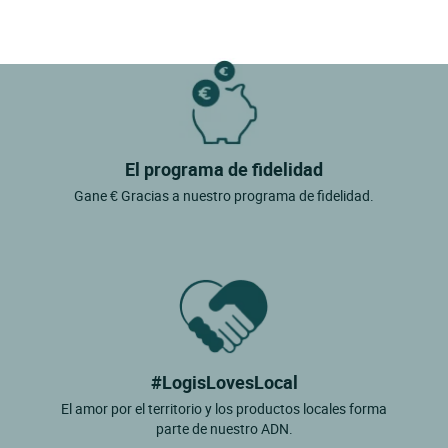
El programa de fidelidad
Gane € Gracias a nuestro programa de fidelidad.
#LogisLovesLocal
El amor por el territorio y los productos locales forma
parte de nuestro ADN.