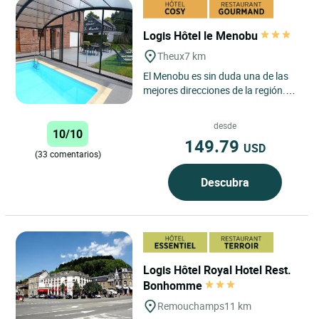
Logis Hôtel le Menobu
Theux
7 km
El Menobu es sin duda una de las
mejores direcciones de la región.
Les damos la bienvenida en un
ambiente verde muy relajante....
desde
10/10
149.79
USD
(33 comentarios)
Descubra
Logis Hôtel Royal Hotel Rest.
Bonhomme
Remouchamps
11 km