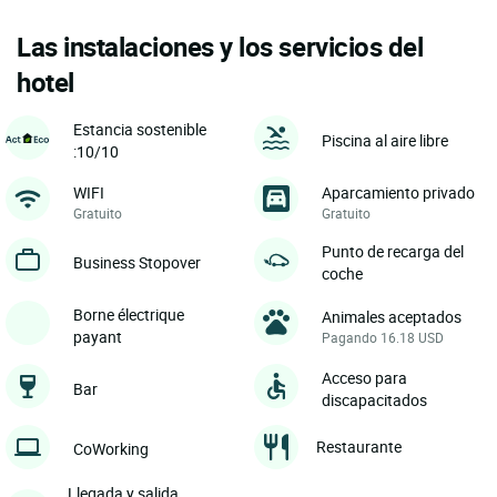
Las instalaciones y los servicios del
hotel
Estancia sostenible
Piscina al aire libre
:10/10
WIFI
Aparcamiento privado
Gratuito
Gratuito
Punto de recarga del
Business Stopover
coche
Borne électrique
Animales aceptados
payant
Pagando 16.18 USD
Acceso para
Bar
discapacitados
Restaurante
CoWorking
Llegada y salida