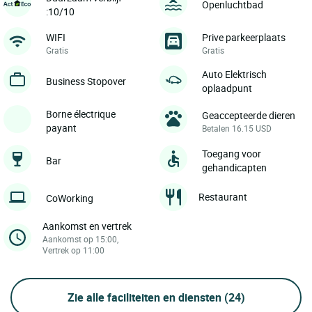
Openluchtbad
:10/10
WIFI
Prive parkeerplaats
Gratis
Gratis
Auto Elektrisch
Business Stopover
oplaadpunt
Borne électrique
Geaccepteerde dieren
payant
Betalen 16.15 USD
Toegang voor
Bar
gehandicapten
Restaurant
CoWorking
Aankomst en vertrek
Aankomst op 15:00,
Vertrek op 11:00
Zie alle faciliteiten en diensten
(24)