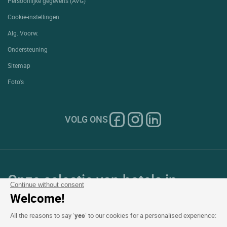
Persoonlijke gegevens (AVG)
Cookie-instellingen
Alg. Voorw.
Ondersteuning
Sitemap
Foto's
VOLG ONS
Onze selectie van hotels in
Continue without consent
Frankrijk en Europa
Welcome!
All the reasons to say ‘
yes
’ to our cookies for a personalised experience: