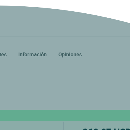
tes
Información
Opiniones