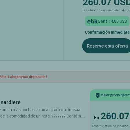
260.07 US
Tasa turística no incluida 3.47 U
Gana 14,80 USD
Confirmación inmediata
Reserve esta oferta
Sólo 1 alojamiento disponible !
Mejor precio garan
enardiere
e una o más noches en un alojamiento inusual
260.07
s de la comodidad de un hotel ??????? Contamos
En
itaciones inusuales con aire acondicionado,
Tasa turística no incluida
privado. Contamos con dos habitaciones