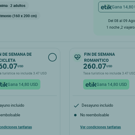
uyen aire acondicionado, jacuzzi y terraza
ima : 2 adultos
Gana 14,80
imonio (160 x 200 cm)
Del 08 al 09 Ago
1 noche ,2 viajer
N DE SEMANA DE
FIN DE SEMANA
CICLETA
ROMANTICO
60.07
260.07
USD
USD
a turística no incluida 3.47 USD
Tasa turística no incluida 3.47 U
Gana 14,80 USD
Gana 14,80 USD
ayuno incluido
Desayuno incluido
eembolsable
No reembolsable
ondiciones tarifarias
Ver condiciones tarifarias