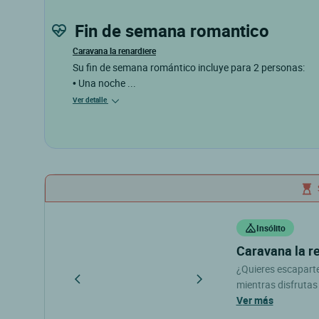
fin de semana romantico
Caravana la renardiere
Su fin de semana romántico incluye para 2 personas:
• Una noche
...
Ver detalle
Insólito
caravana la r
¿Quieres escapart
mientras disfruta
con dos nuevas hab
ver más
terraza y jacuzzi 