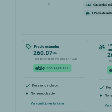
inusuales, que incl
Capacidad máx
privada.
1 Cama de matr
FI
Precio estándar
BI
260.07
2
USD
Tasa turística no incluida 3.47 USD
Tas
Gana 14,80 USD
Desayuno incluido
Des
No reembolsable
No r
Ver condiciones tarifarias
Ver c