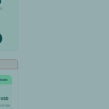
D
SD
tizado
USD
 3.47 USD