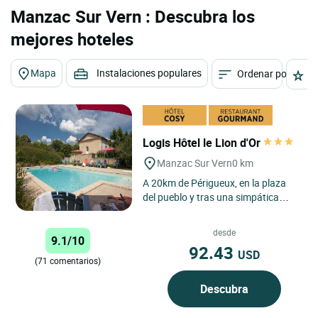
Manzac Sur Vern : Descubra los
mejores hoteles
Mapa
Instalaciones populares
Ordenar por
E
Logis Hôtel le Lion d'Or
Manzac Sur Vern
0 km
A 20km de Périgueux, en la plaza
del pueblo y tras una simpática
fachada, descubra el ambiente
luminoso y la terraza con...
desde
9.1/10
92.43
USD
(71 comentarios)
Descubra