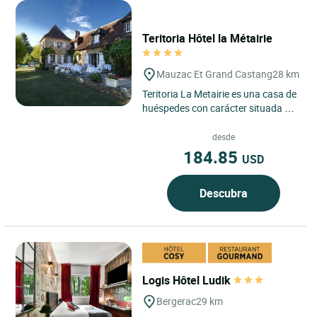
Teritoria Hôtel la Métairie
Mauzac Et Grand Castang
28 km
Teritoria La Metairie es una casa de
huéspedes con carácter situada en
Mauzac-et-Grand-Castang, en el
corazón del Périgord,...
desde
184.85
USD
Descubra
Logis Hôtel Ludik
Bergerac
29 km