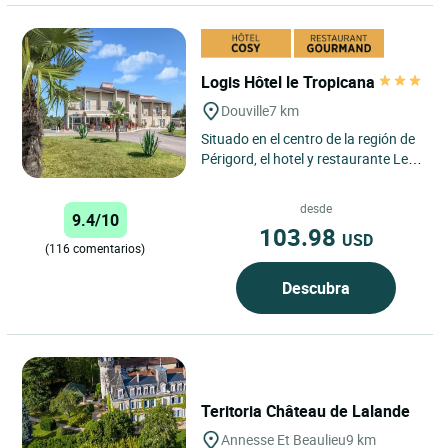
Logis Hôtel le Tropicana
Douville
7 km
Situado en el centro de la región de
Périgord, el hotel y restaurante Le
Tropicana ofrece habitaciones
amplias y confortables...
desde
9.4/10
103.98
USD
(116 comentarios)
Descubra
Teritoria Château de Lalande
Annesse Et Beaulieu
9 km