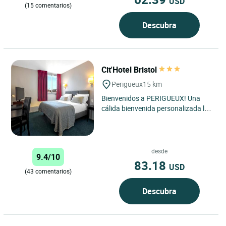
USD
(15 comentarios)
Descubra
Cit'Hotel Bristol
Perigueux
15 km
Bienvenidos a PERIGUEUX! Una
cálida bienvenida personalizada lo
espera en el hotel Bristol. Un hotel
de lujo que ofrece...
desde
9.4/10
83.18
USD
(43 comentarios)
Descubra