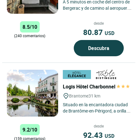
A 5 minutos en coche del centro de
Bergerac y de camino al aeropuerto
de Dordoña-Périgord, a sólo 3
minutos del hotel,...
desde
8.5/10
80.87
USD
(240 comentarios)
Descubra
Logis Hôtel Charbonnel
Brantome
31 km
Situado en la encantadora ciudad
de Brantôme-en-Périgord, a orillas
del Dronne, Le Logis, un hotel de 3
estrellas, Charbonnel...
desde
9.2/10
92.43
USD
(159 comentarios)