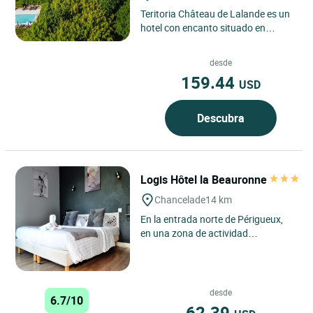
Teritoria Château de Lalande es un
hotel con encanto situado en
Annesse-et-Beaulieu, en la Dordoña,
región de Nouvelle-Aquitaine,...
desde
159.44
USD
Descubra
Logis Hôtel la Beauronne
Chancelade
14 km
En la entrada norte de Périgueux,
en una zona de actividad
económica, cerca del campo de golf
de Périgueux y del centro...
desde
6.7/10
62.39