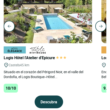
Logis Hôtel l'Atelier d'Epicure
Logi
Castels
45 km
Be
Situado en el corazón del Périgord Noir, en el valle del
Encla
Dordoña, el Logis Boutique–Hôtel...
Belvès
10/10
9.9
Descubra