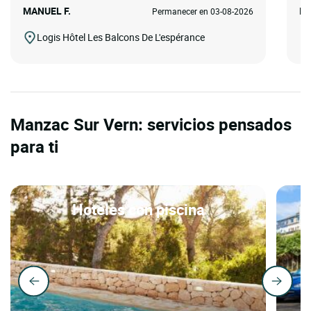
MANUEL F.
Io
Permanecer en 03-08-2026
Logis Hôtel Les Balcons De L'espérance
Manzac Sur Vern: servicios pensados
para ti
Hoteles con piscina