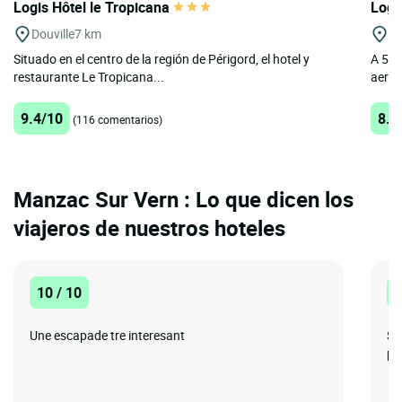
Logis Hôtel le Tropicana
Logi
Douville
7 km
Be
Situado en el centro de la región de Périgord, el hotel y
A 5 m
restaurante Le Tropicana...
aerop
9.4/10
8.5
(116 comentarios)
Manzac Sur Vern : Lo que dicen los
viajeros de nuestros hoteles
10 / 10
1
Une escapade tre interesant
Su
pe