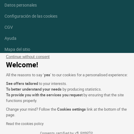
Datos personales
Configuración de las cookies
CGV
Ayuda
Mapa del sitio
Continue without consent
Créditos
Welcome!
fotografías
All the reasons to say ‘
yes
’ to our cookies for a personalised experience:
Síguenos
See offers tailored
to your interests.
Facebook
Instagram
To better understand your needs
by producing statistics.
To provide you with the services you request
by ensuring that the site
functions properly.
Linkedin
Change your mind? Follow the
Cookies settings
link at the bottom of the
page.
Read the cookies policy
Consents certified by