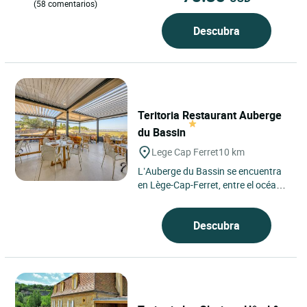
(58 comentarios)
Descubra
Teritoria Restaurant Auberge
du Bassin
Lege Cap Ferret
10 km
L’Auberge du Bassin se encuentra
en Lège-Cap-Ferret, entre el océano
Atlántico y la bahía de Arcachon,
cerca de Burdeos,...
Descubra