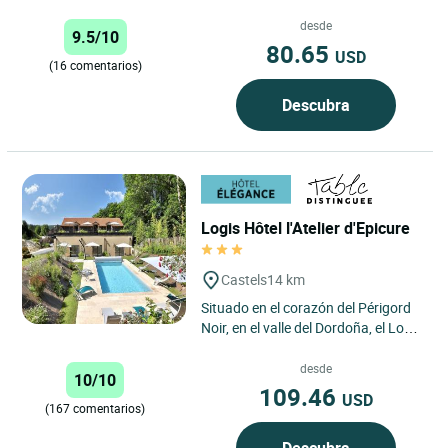
del Périgord...
desde
9.5/10
80.65
USD
(16 comentarios)
Descubra
Logis Hôtel l'Atelier d'Epicure
Castels
14 km
Situado en el corazón del Périgord
Noir, en el valle del Dordoña, el Logis
Boutique–Hôtel Restaurant
L’Atelier d’Epicure...
desde
10/10
109.46
USD
(167 comentarios)
Descubra