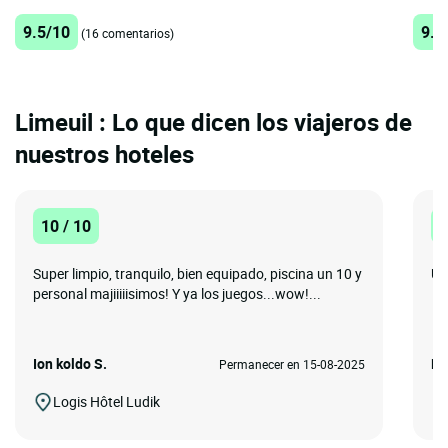
9.5/10
9.1
(16 comentarios)
Limeuil : Lo que dicen los viajeros de
nuestros hoteles
10 / 10
1
Super limpio, tranquilo, bien equipado, piscina un 10 y
Un
personal majiiiiisimos! Y ya los juegos...wow!...
Ion koldo S.
MA
Permanecer en 15-08-2025
Logis Hôtel Ludik