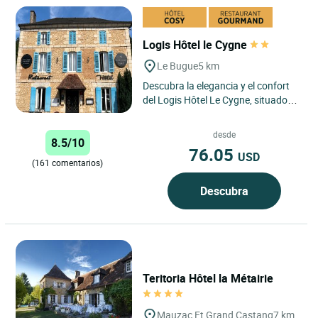
Logis Hôtel le Cygne
Le Bugue
5 km
Descubra la elegancia y el confort
del Logis Hôtel Le Cygne, situado
en el pintoresco pueblo de Bugue,
en el corazón del...
desde
8.5/10
76.05
USD
(161 comentarios)
Descubra
Teritoria Hôtel la Métairie
Mauzac Et Grand Castang
7 km