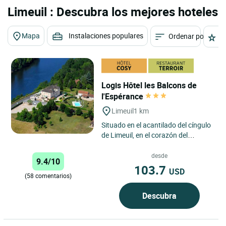
Limeuil : Descubra los mejores hoteles
Mapa
Instalaciones populares
Ordenar por
E
Logis Hôtel les Balcons de
l'Espérance
Limeuil
1 km
Situado en el acantilado del cíngulo
de Limeuil, en el corazón del
Périgord Noir con una vista
panorámica de uno de los...
desde
9.4/10
103.7
USD
(58 comentarios)
Descubra