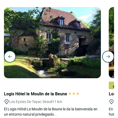
Logis Hôtel le Moulin de la Beune
Logi
Les Eyzies De Tayac Sireuil
11 km
Be
El Logis Hôtel Le Moulin de la Beune le da la bienvenida en
En el 
un entorno natural privilegiado...
hotel