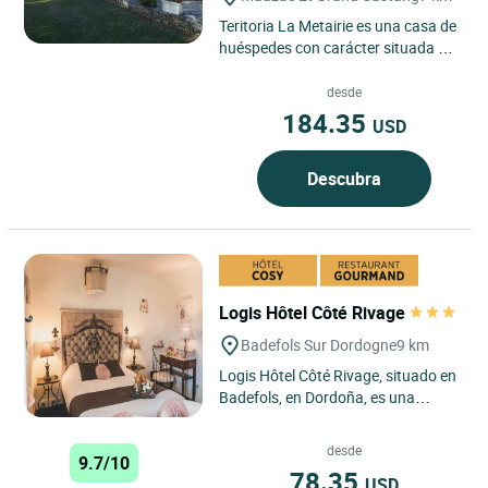
Teritoria La Metairie es una casa de
huéspedes con carácter situada en
Mauzac-et-Grand-Castang, en el
corazón del Périgord,...
desde
184.35
USD
Descubra
Logis Hôtel Côté Rivage
Badefols Sur Dordogne
9 km
Logis Hôtel Côté Rivage, situado en
Badefols, en Dordoña, es una
verdadera perla situada entre el
Périgord Noir y el...
desde
9.7/10
78.35
USD