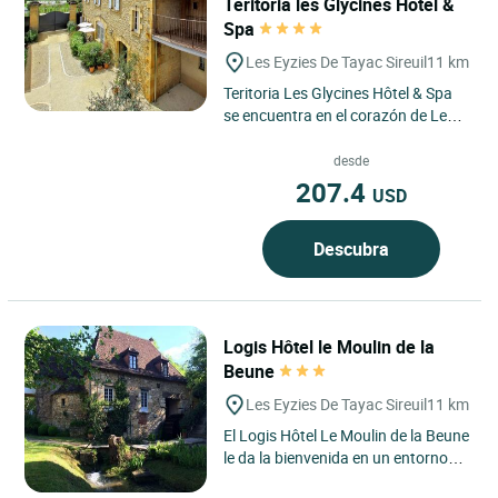
Teritoria les Glycines Hôtel &
Spa
Les Eyzies De Tayac Sireuil
11 km
Teritoria Les Glycines Hôtel & Spa
se encuentra en el corazón de Les
Eyzies-de-Tayac-Sireuil, en Dordoña,
dentro del Périgord...
desde
207.4
USD
Descubra
Logis Hôtel le Moulin de la
Beune
Les Eyzies De Tayac Sireuil
11 km
El Logis Hôtel Le Moulin de la Beune
le da la bienvenida en un entorno
natural privilegiado en el corazón