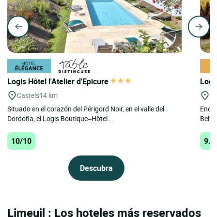
Logis Hôtel l'Atelier d'Epicure
Logi
Castels
14 km
Be
Situado en el corazón del Périgord Noir, en el valle del
Encla
Dordoña, el Logis Boutique–Hôtel...
Belvès
10/10
9.9
Descubra
Limeuil : Los hoteles más reservados