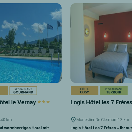
ôtel le Vernay
Logis Hôtel les 7 Frère
s
40 km
Monestier De Clermont
13 km
nd warmherziges Hotel mit
Logis Hôtel Les 7 Frères – Ihr au