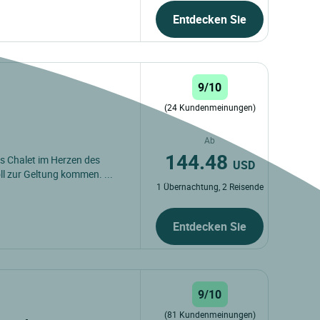
Entdecken Sie
9/10
(24 Kundenmeinungen)
Ab
144.48
es Chalet im Herzen des
USD
l zur Geltung kommen. ...
1 Übernachtung, 2 Reisende
Entdecken Sie
9/10
(81 Kundenmeinungen)