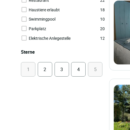
Restaurant
22
Haustiere erlaubt
18
Swimmingpool
10
Parkplatz
20
Elektrische Anlegestelle
12
Sterne
1
2
3
4
5