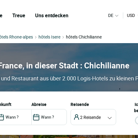
e
Treue
Uns entdecken
DE
USD
ôtels Rhone-alpes
hôtels Isere
hôtels Chichilianne
France, in dieser Stadt : Chichilianne
l und Restaurant aus über 2.000 Logis-Hotels zu kleinen 
ankunft
abreise
Reisende
I
be
2 Reisende