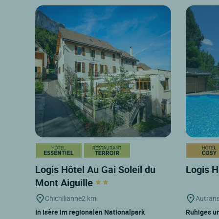
Logis Hôtel Au Gai Soleil du
Logis H
Mont Aiguille
Chichilianne
2 km
Autran
In Isère im regionalen Nationalpark
Ruhiges u