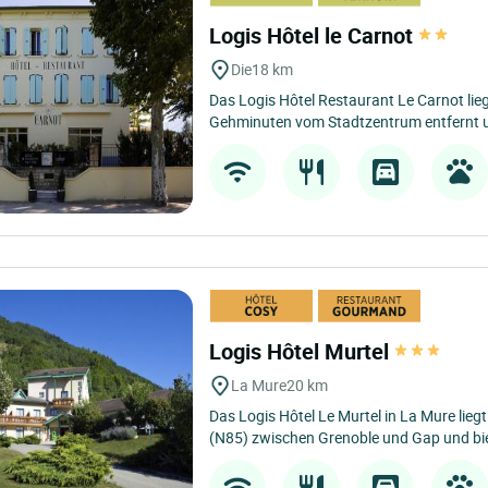
Logis Hôtel le Carnot
Die
18 km
Das Logis Hôtel Restaurant Le Carnot lie
Gehminuten vom Stadtzentrum entfernt u
Logis Hôtel Murtel
La Mure
20 km
Das Logis Hôtel Le Murtel in La Mure lieg
(N85) zwischen Grenoble und Gap und biet