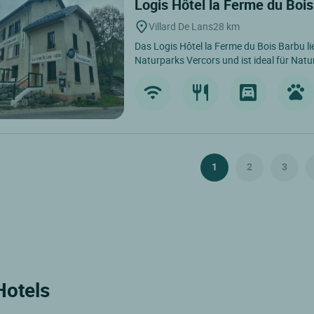
Logis Hôtel la Ferme du Boi
Villard De Lans
28 km
Das Logis Hôtel la Ferme du Bois Barbu li
Naturparks Vercors und ist ideal für Natur
1
2
3
Hotels