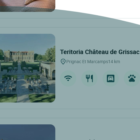
Teritoria Château de Grissa
Prignac Et Marcamps
14 km