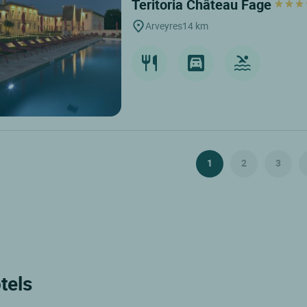
Teritoria Château Fage
Arveyres
14 km
1
2
3
tels