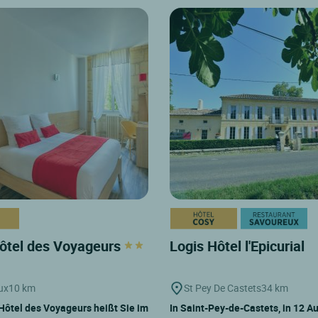
ôtel des Voyageurs
Logis Hôtel l'Epicurial
ux
10 km
St Pey De Castets
34 km
Hôtel des Voyageurs heißt Sie im
In Saint-Pey-de-Castets, in 12 