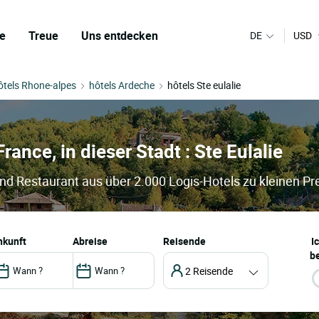
e
Treue
Uns entdecken
DE
USD
ôtels Rhone-alpes
hôtels Ardeche
hôtels Ste eulalie
France, in dieser Stadt : Ste Eulalie
 und Restaurant aus über 2.000 Logis-Hotels zu kleinen Pr
ankunft
abreise
Reisende
I
be
2 Reisende