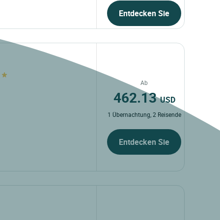
Entdecken Sie
c
Ab
462.13
USD
1 Übernachtung, 2 Reisende
Entdecken Sie