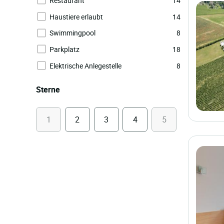
Restaurant
14
Haustiere erlaubt
14
Swimmingpool
8
Parkplatz
18
Elektrische Anlegestelle
8
Sterne
1
2
3
4
5