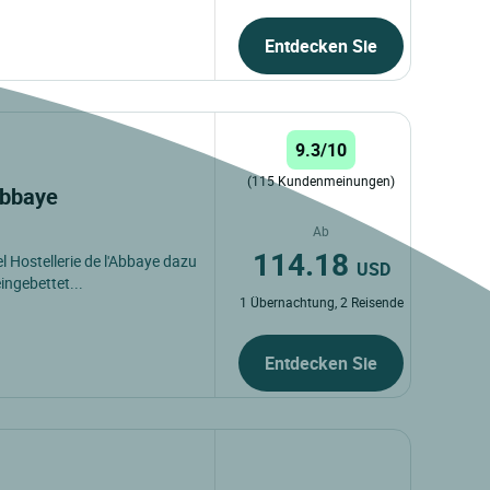
Entdecken Sie
9.3/10
(115 Kundenmeinungen)
'Abbaye
Ab
114.18
l Hostellerie de l'Abbaye dazu
USD
eingebettet...
1 Übernachtung, 2 Reisende
Entdecken Sie