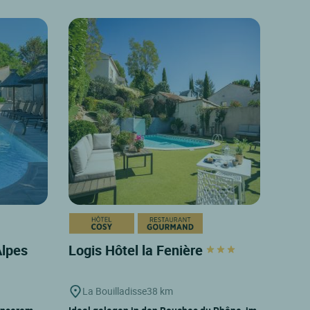
Alpes
Logis Hôtel la Fenière
La Bouilladisse
38 km