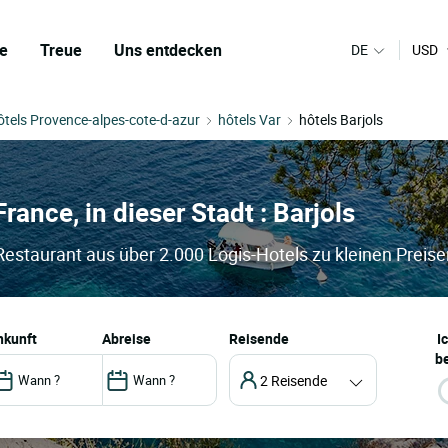
e
Treue
Uns entdecken
DE
USD
ôtels Provence-alpes-cote-d-azur
hôtels Var
hôtels Barjols
France, in dieser Stadt : Barjols
 Restaurant aus über 2.000 Logis-Hotels zu kleinen Preis
ankunft
abreise
Reisende
I
be
2 Reisende