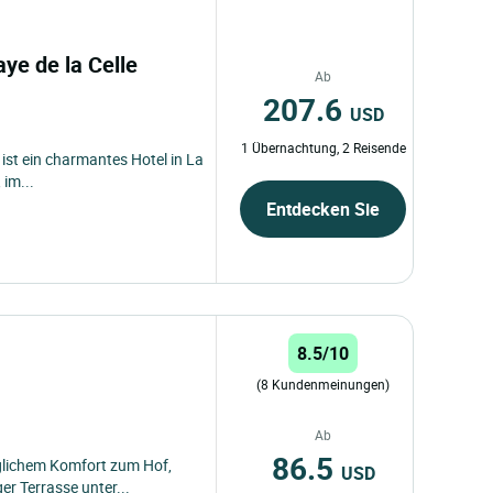
baye de la Celle
Ab
207.6
USD
1 Übernachtung, 2 Reisende
e ist ein charmantes Hotel in La
 im...
Entdecken Sie
8.5/10
(8 Kundenmeinungen)
Ab
86.5
glichem Komfort zum Hof,
USD
er Terrasse unter...