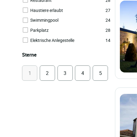
Restaurant
28
Haustiere erlaubt
27
Swimmingpool
24
Parkplatz
28
Elektrische Anlegestelle
14
Sterne
1
2
3
4
5