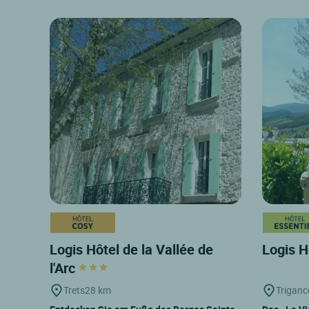
Logis Hôtel de la Vallée de
Logis H
l'Arc
Trets
28 km
Triganc