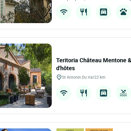
Teritoria Château Mentone 
d'hôtes
St Antonin Du Var
22 km