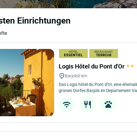
esten Einrichtungen
nfte
Logis Hôtel du Pont d'Or
Barjols
0 km
Das Logis hôtel du Pont d'Or, eine ehema
grünen Dorfes Barjols im Departement Var