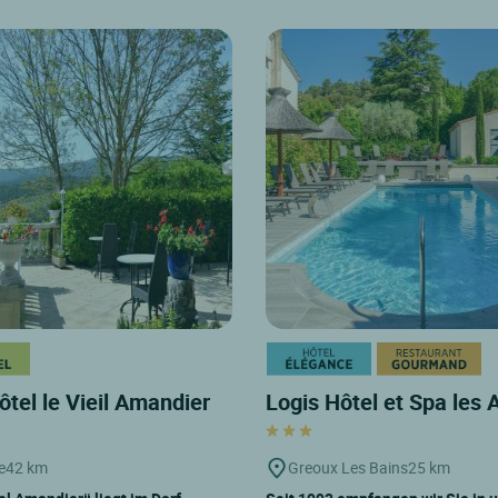
ôtel le Vieil Amandier
Logis Hôtel et Spa les 
e
42 km
Greoux Les Bains
25 km