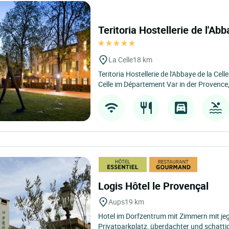
Teritoria Hostellerie de l'Ab
La Celle
18 km
Teritoria Hostellerie de l'Abbaye de la Cell
Celle im Département Var in der Provence,
Logis Hôtel le Provençal
Aups
19 km
Hotel im Dorfzentrum mit Zimmern mit je
Privatparkplatz, überdachter und schattig