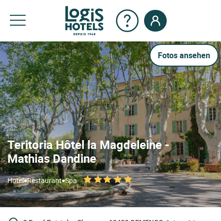
Fotos ansehen
Teritoria Hôtel la Magdeleine -
Mathias Dandine
•
•
Hotel
Restaurant
Spa