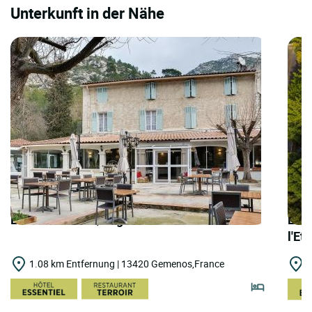
Unterkunft in der Nähe
LOGIS HOTELS | Logis Hôtel du Parc
LOG
l'Et
1.08 km Entfernung | 13420 Gemenos,France
3