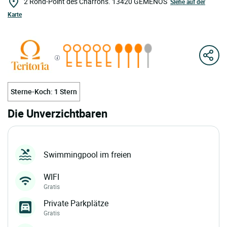
2 Rond-Point des Charrons.
13420
GEMENOS
Siehe auf der
Karte
Sterne-Koch: 1 Stern
Die Unverzichtbaren
Swimmingpool im freien
WIFI
Gratis
Private Parkplätze
Gratis