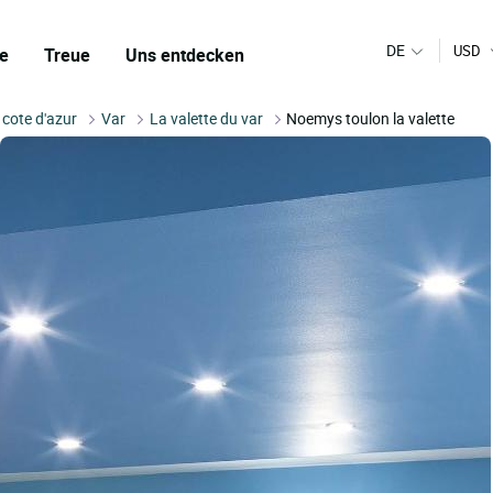
DE
USD
e
Treue
Uns entdecken
 cote d'azur
Var
La valette du var
Noemys toulon la valette