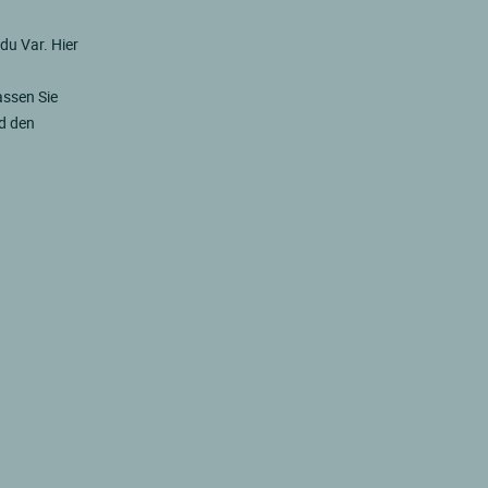
du Var. Hier
assen Sie
nd den