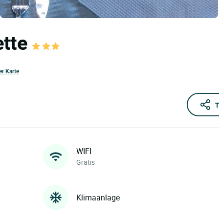
ette
er Karte
T
WIFI
Gratis
Klimaanlage