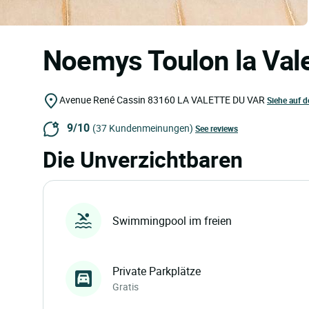
Noemys Toulon la Val
Avenue René Cassin
83160
LA VALETTE DU VAR
Siehe auf d
9/10
(37 Kundenmeinungen)
See reviews
Die Unverzichtbaren
Swimmingpool im freien
Private Parkplätze
Gratis