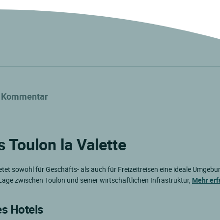
Kommentar
 Toulon la Valette
et sowohl für Geschäfts- als auch für Freizeitreisen eine ideale Umgebu
 Lage zwischen Toulon und seiner wirtschaftlichen Infrastruktur,
Mehr erf
es Hotels