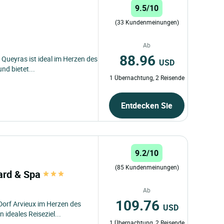
9.5/10
(33 Kundenmeinungen)
Ab
88.96
 Queyras ist ideal im Herzen des
USD
d bietet...
1 Übernachtung, 2 Reisende
Entdecken Sie
9.2/10
(85 Kundenmeinungen)
oard & Spa
Ab
109.76
 Dorf Arvieux im Herzen des
USD
 ideales Reiseziel...
1 Übernachtung, 2 Reisende