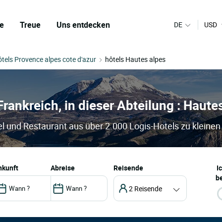
e
Treue
Uns entdecken
DE
USD
ôtels Provence alpes cote d'azur
hôtels Hautes alpes
 Frankreich, in dieser Abteilung : Haute
el und Restaurant aus über 2.000 Logis-Hotels zu kleinen
ankunft
abreise
Reisende
I
be
2 Reisende