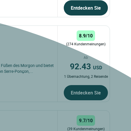
Entdecken Sie
8.9/10
(274 Kundenmeinungen)
Ab
92.43
n Füßen des Morgon und bietet
USD
n Serre-Ponçon,...
1 Übernachtung, 2 Reisende
Entdecken Sie
9.7/10
(39 Kundenmeinungen)