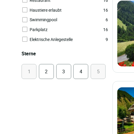
Restaurant
16
Haustiere erlaubt
16
Swimmingpool
6
Parkplatz
16
Elektrische Anlegestelle
9
Sterne
1
2
3
4
5