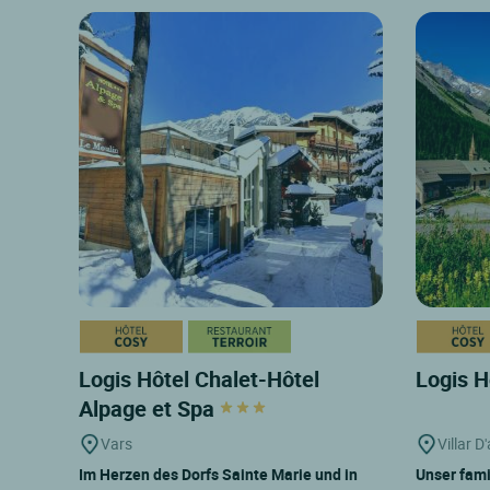
Logis Hôtel Chalet-Hôtel
Logis H
Alpage et Spa
Vars
Villar D
Im Herzen des Dorfs Sainte Marie und in
Unser fami