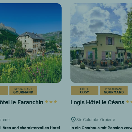
ôtel le Faranchin
Logis Hôtel le Céans
'arene
Ste Colombe Orpierre
liäres und charaktervolles Hotel
In ein Gasthaus mit Pension ver