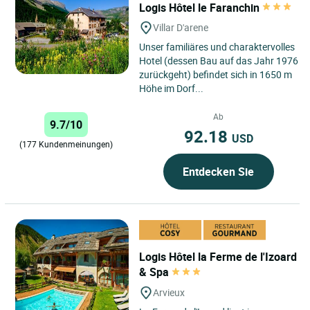
Logis Hôtel le Faranchin
Villar D'arene
Unser familiäres und charaktervolles
Hotel (dessen Bau auf das Jahr 1976
zurückgeht) befindet sich in 1650 m
Höhe im Dorf...
Ab
9.7/10
92.18
USD
(177 Kundenmeinungen)
Entdecken Sie
Logis Hôtel la Ferme de l'Izoard
& Spa
Arvieux