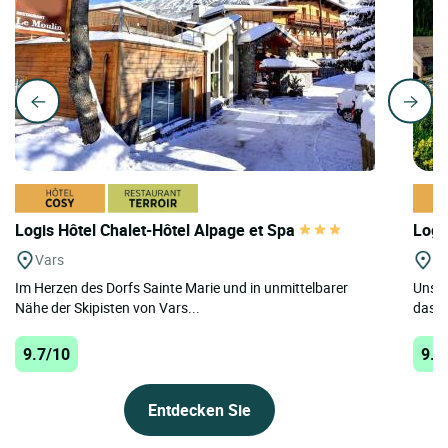
Logis Hôtel Chalet-Hôtel Alpage et Spa
Logi
Vars
Vi
Im Herzen des Dorfs Sainte Marie und in unmittelbarer
Unser
Nähe der Skipisten von Vars...
das J
9.7/10
9.7
Entdecken Sie