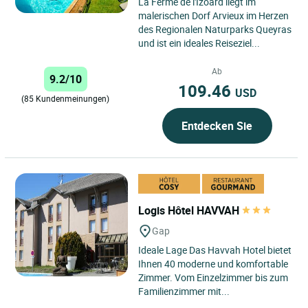
La Ferme de l'Izoard liegt im
malerischen Dorf Arvieux im Herzen
des Regionalen Naturparks Queyras
und ist ein ideales Reiseziel...
Ab
9.2/10
109.46
USD
(85 Kundenmeinungen)
Entdecken Sie
Logis Hôtel HAVVAH
Gap
Ideale Lage Das Havvah Hotel bietet
Ihnen 40 moderne und komfortable
Zimmer. Vom Einzelzimmer bis zum
Familienzimmer mit...