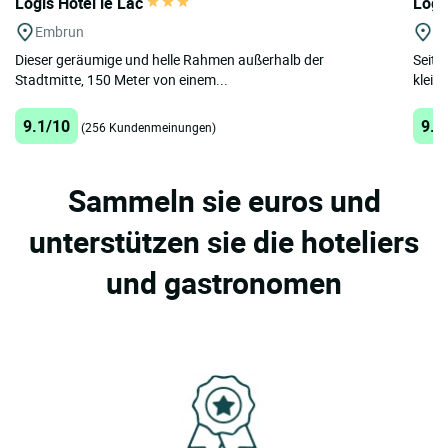
Logis Hôtel le Lac
Logi
Embrun
Br
Dieser geräumige und helle Rahmen außerhalb der
Seit 
Stadtmitte, 150 Meter von einem...
klein
9.1/10
9.5
(256 Kundenmeinungen)
Sammeln sie euros und
unterstützen sie die hoteliers
und gastronomen