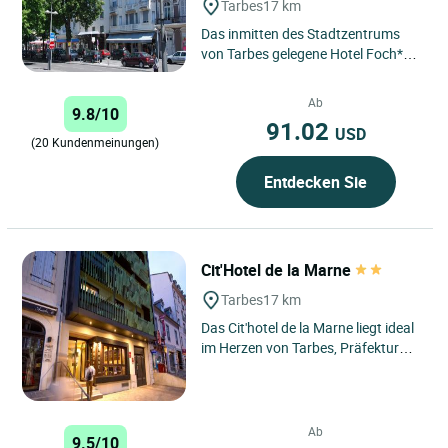
Tarbes
17 km
Das inmitten des Stadtzentrums
von Tarbes gelegene Hotel Foch***
empfängt Sie in einem gastlichen,
familiären Ambiente....
Ab
9.8/10
91.02
USD
(20 Kundenmeinungen)
Entdecken Sie
Cit'Hotel de la Marne
Tarbes
17 km
Das Cit'hotel de la Marne liegt ideal
im Herzen von Tarbes, Präfektur
Hautes-Pyrénées, und bietet eine
äußerst vorteilhafte...
Ab
9.5/10