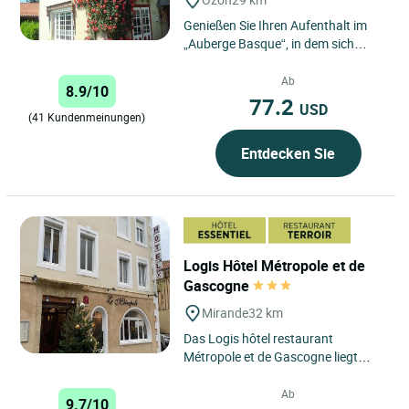
Genießen Sie Ihren Aufenthalt im
„Auberge Basque“, in dem sich
Stéphanie und ihr Team ganz
besonders um ihre Gäste...
Ab
8.9/10
77.2
USD
(41 Kundenmeinungen)
Entdecken Sie
Logis Hôtel Métropole et de
Gascogne
Mirande
32 km
Das Logis hôtel restaurant
Métropole et de Gascogne liegt
ideal im Herzen der Stadt Mirande
und ist in einem wunderschönen...
Ab
9.7/10