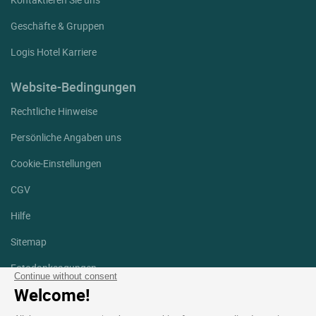
Geschäfte & Gruppen
Logis Hotel Karriere
Website-Bedingungen
Rechtliche Hinweise
Persönliche Angaben uns
Cookie-Einstellungen
CGV
Hilfe
Sitemap
Fotodanksagungen
Continue without consent
Welcome!
Folgen Sie uns
Facebook
Instagram