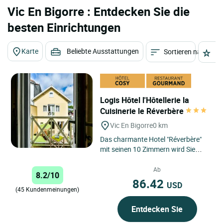
Vic En Bigorre : Entdecken Sie die
besten Einrichtungen
Karte
Beliebte Ausstattungen
Sortieren nach
St
Logis Hôtel l'Hôtellerie la
Cuisinerie le Réverbère
Vic En Bigorre
0 km
Das charmante Hotel "Réverbère"
mit seinen 10 Zimmern wird Sie
durch seine Authentizität, seine
Ruhe und seine besondere...
Ab
8.2/10
86.42
USD
(45 Kundenmeinungen)
Entdecken Sie