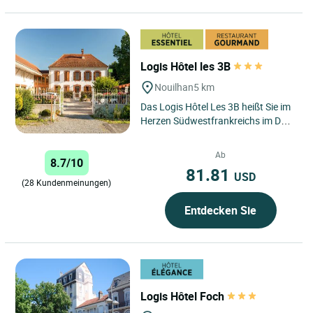
Logis Hôtel les 3B
Nouilhan
5 km
Das Logis Hôtel Les 3B heißt Sie im
Herzen Südwestfrankreichs im Dorf
Nouilhan willkommen, in der Nähe
von Tarbes, Maubourguet...
Ab
8.7/10
81.81
USD
(28 Kundenmeinungen)
Entdecken Sie
Logis Hôtel Foch