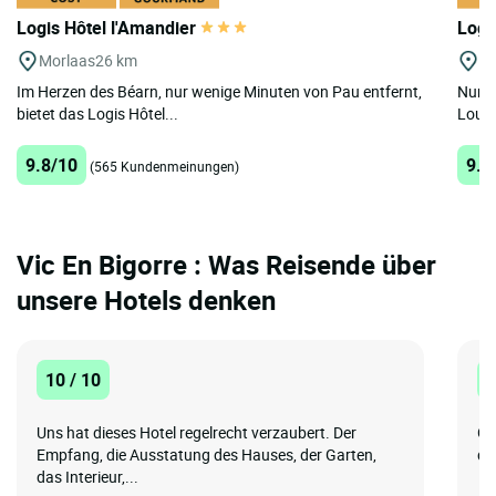
Logis Hôtel l'Amandier
Logi
Morlaas
26 km
Lo
Im Herzen des Béarn, nur wenige Minuten von Pau entfernt,
Nur 1
bietet das Logis Hôtel...
Lourd
9.8/10
9.5
(565 Kundenmeinungen)
Vic En Bigorre : Was Reisende über
unsere Hotels denken
10 / 10
8
Uns hat dieses Hotel regelrecht verzaubert. Der
Gu
Empfang, die Ausstatung des Hauses, der Garten,
du
das Interieur,...