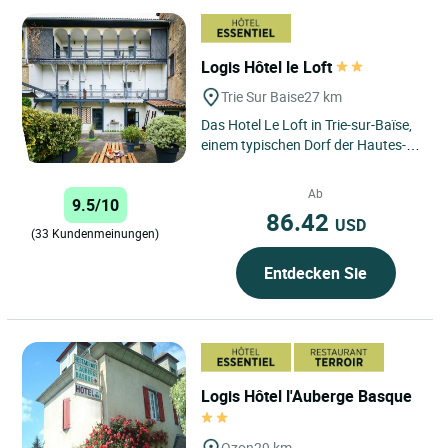
Logis Hôtel le Loft
Trie Sur Baise
27 km
Das Hotel Le Loft in Trie-sur-Baïse,
einem typischen Dorf der Hautes-
Pyrenées, nicht weit vom Gers und
dem berühmten Ort...
Ab
9.5/10
86.42
USD
(33 Kundenmeinungen)
Entdecken Sie
Logis Hôtel l'Auberge Basque
Ozon
29 km