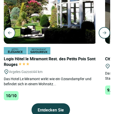
Logis Hôtel le Miramont Rest. des Petits Pois Sont
Cit'H
Rouges
Lo
Argeles Gazost
44 km
Das C
Stadt
Das Hotel Le Miramont wirkt wie ein Ozeandampfer und
befindet sich in einem Wohnsitz...
9.8
10/10
Entdecken Sie