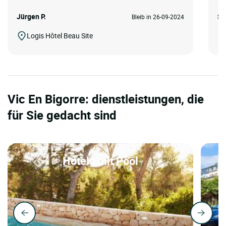
Jürgen P.
Sc
Bleib in 26-09-2024
Logis Hôtel Beau Site
Vic En Bigorre: dienstleistungen, die
für Sie gedacht sind
Hotels mit Pool