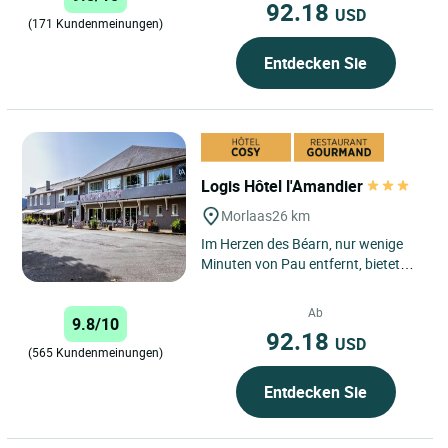
92.18
USD
(171 Kundenmeinungen)
Entdecken Sie
Logis Hôtel l'Amandier
Morlaas
26 km
Im Herzen des Béarn, nur wenige
Minuten von Pau entfernt, bietet
das Logis Hôtel l'Amandier in
Morlaàs Reisenden, die...
Ab
9.8/10
92.18
USD
(565 Kundenmeinungen)
Entdecken Sie