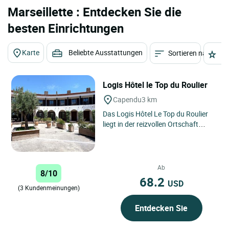
Marseillette : Entdecken Sie die
besten Einrichtungen
Karte
Beliebte Ausstattungen
Sortieren nach
St
Logis Hôtel le Top du Roulier
Capendu
3 km
Das Logis Hôtel Le Top du Roulier
liegt in der reizvollen Ortschaft
Capendu im Herzen der Region
Okzitanien und genießt...
Ab
8/10
68.2
USD
(3 Kundenmeinungen)
Entdecken Sie