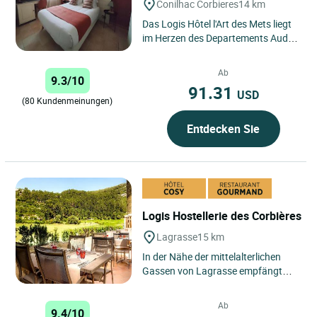
Conilhac Corbieres
14 km
Das Logis Hôtel l'Art des Mets liegt
im Herzen des Departements Aude,
zwischen Weinbergen und
hügeligen Landschaften. Es...
Ab
9.3/10
91.31
USD
(80 Kundenmeinungen)
Entdecken Sie
Logis Hostellerie des Corbières
Lagrasse
15 km
In der Nähe der mittelalterlichen
Gassen von Lagrasse empfängt
gewähltes Vertreter eines der
schönsten Dörfer von Frankreich,...
Ab
9.4/10