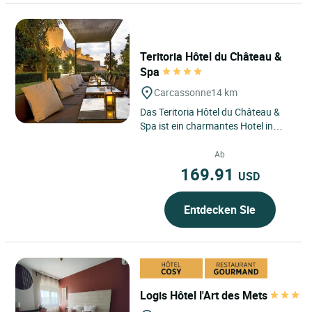
Teritoria Hôtel du Château &
Spa
Carcassonne
14 km
Das Teritoria Hôtel du Château &
Spa ist ein charmantes Hotel in
Carcassonne in der Region
Okzitanien, nur wenige Schritte...
Ab
169.91
USD
Entdecken Sie
Logis Hôtel l'Art des Mets