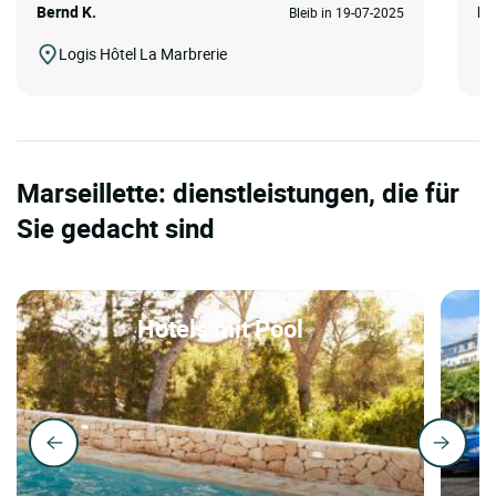
Bernd K.
Ma
Bleib in 19-07-2025
Logis Hôtel La Marbrerie
Marseillette: dienstleistungen, die für
Sie gedacht sind
Hotels mit Pool