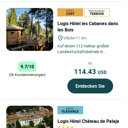
Logis Hôtel les Cabanes dans
les Bois
Villalier
11 km
Auf einem 112 Hektar großen
Landwirtschaftsbetrieb in
zauberhafter Umgebung heißen
unsere Waldhütten Sie in der
Ab
9.7/10
wundervollen...
114.43
USD
(56 Kundenmeinungen)
Entdecken Sie
Logis Hôtel Château de Palaja