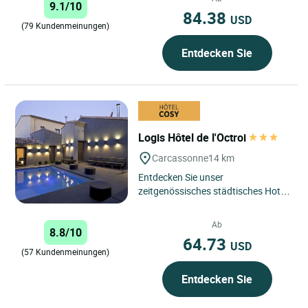
9.1/10
84.38
USD
(79 Kundenmeinungen)
Entdecken Sie
Logis Hôtel de l'Octroi
Carcassonne
14 km
Entdecken Sie unser
zeitgenössisches städtisches Hotel
am Fuße der mittelalterlichen und
geschichtsreichen Stadt
Ab
8.8/10
Carcassonne,...
64.73
USD
(57 Kundenmeinungen)
Entdecken Sie