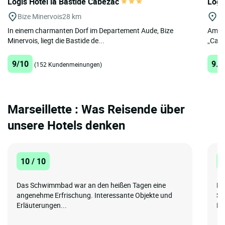
Logis Hôtel la Bastide Cabezac
Logi
Bize Minervois
28 km
B
In einem charmanten Dorf im Departement Aude, Bize
Am Ca
Minervois, liegt die Bastide de...
„Cass
9/10
9.4
(152 Kundenmeinungen)
Marseillette : Was Reisende über
unsere Hotels denken
10 / 10
1
Das Schwimmbad war an den heißen Tagen eine
Di
angenehme Erfrischung. Interessante Objekte und
St
Erläuterungen...
Re