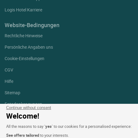
Logis Hotel Karriere
Website-Bedingungen
Rechtliche Hinweise
Persönliche Angaben uns
Cookie-Einstellungen
CGV
Hilfe
Sitemap
Fotodanksagungen
Continue without consent
Welcome!
Folgen Sie uns
Facebook
Instagram
All the reasons to say ‘
yes
’ to our cookies for a personalised experience:
See offers tailored
to your interests.