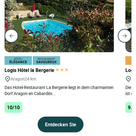
Logis Hôtel la Bergerie
Logi
Aragon
24 km
C
Das Hotel-Restaurant La Bergerie liegt in dem charmanten
Die „
Dorf Aragon en Cabardès...
ist ei
10/10
9.8
Entdecken Sie