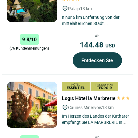
Palaja
13 km
n nur 5 km Entfernung von der
mittelalterlichen Stadt
Carcassonne, 15 Autominuten vom
Flughafen Carcassonneund der
Ab
9.8/10
Autobahn...
144.48
USD
(76 Kundenmeinungen)
Entdecken Sie
Logis Hôtel la Marbrerie
Caunes Minervois
13 km
Im Herzen des Landes der Katharer
empfängt Sie LA MARBRERIE in
einer ehemaligen Marmorschleiferei
und lädt Sie zu einer...
Ab