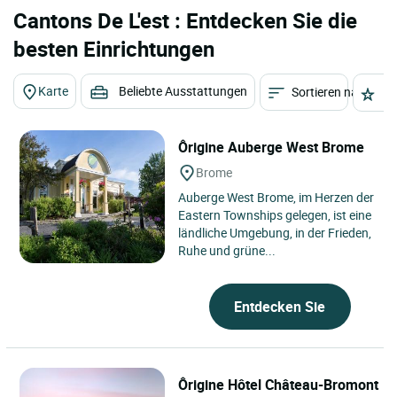
Cantons De L'est : Entdecken Sie die
besten Einrichtungen
Karte
Beliebte Ausstattungen
Sortieren nach
St
Ôrigine Auberge West Brome
Brome
Auberge West Brome, im Herzen der
Eastern Townships gelegen, ist eine
ländliche Umgebung, in der Frieden,
Ruhe und grüne...
Entdecken Sie
Ôrigine Hôtel Château-Bromont