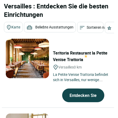
Versailles : Entdecken Sie die besten
Einrichtungen
Karte
Beliebte Ausstattungen
Sortieren nach
St
Teritoria Restaurant la Petite
Venise Trattoria
Versailles
0 km
La Petite Venise Trattoria befindet
sich in Versailles, nur wenige
Kilometer von Paris entfernt,
eingebettet in das Gelände...
Entdecken Sie