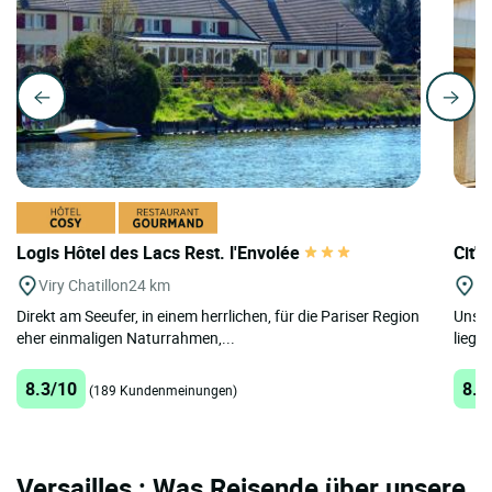
Logis Hôtel des Lacs Rest. l'Envolée
Cit'
Viry Chatillon
24 km
St
Direkt am Seeufer, in einem herrlichen, für die Pariser Region
Unser
eher einmaligen Naturrahmen,...
liegt 
8.3/10
8.3
(189 Kundenmeinungen)
Versailles : Was Reisende über unsere