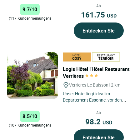
Haute Vallée de Chevreuse...
Ab
9.7/10
161.75
USD
(117 Kundenmeinungen)
Entdecken Sie
Logis Hôtel l'Hôtel Restaurant
Verrières
Verrieres Le Buisson
12 km
Unser Hotel liegt ideal im
Departement Essonne, vor den
Toren von Paris zwischen der A86
und der A6. Es empfängt Sie das...
Ab
8.5/10
98.2
USD
(107 Kundenmeinungen)
Entdecken Sie