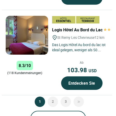
Logis Hôtel Au Bord du Lac
St Remy Les Chevreuse
12 km
Das Logis Hôtel Au bord du lac ist
ideal gelegen, weniger als 50
Minuten mit der RER B von Paris
entfernt, und empfängt...
Ab
8.3/10
103.98
USD
(118 Kundenmeinungen)
Entdecken Sie
1
2
3