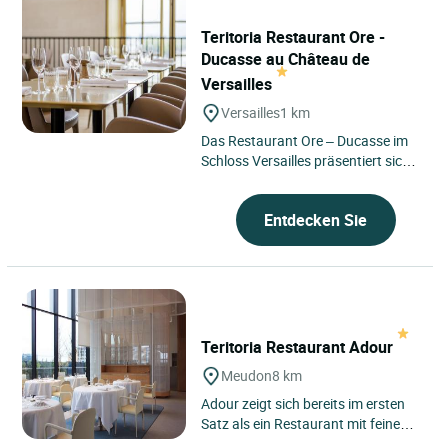
Teritoria Restaurant Ore -
Ducasse au Château de
Versailles
Versailles
1 km
Das Restaurant Ore – Ducasse im
Schloss Versailles präsentiert sich
vom ersten Moment an als eine
besondere Adresse, im...
Entdecken Sie
Teritoria Restaurant Adour
Meudon
8 km
Adour zeigt sich bereits im ersten
Satz als ein Restaurant mit feinem
Gespür für seine Umgebung,