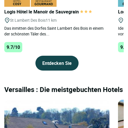
Logis Hôtel le Manoir de Sauvegrain
Logi
St Lambert Des Bois
11 km
Bo
Das inmitten des Dorfes Saint Lambert des Bois in einem
Ideal
der schönsten Täler des...
von E
9.7/10
9.3
Entdecken Sie
Versailles : Die meistgebuchten Hotels