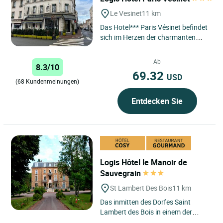
Le Vesinet
11 km
Das Hotel*** Paris Vésinet befindet
sich im Herzen der charmanten
Gemeinde Le Vésinet und bietet
seinen Besuchern ein
Ab
8.3/10
einzigartiges...
69.32
USD
(68 Kundenmeinungen)
Entdecken Sie
Logis Hôtel le Manoir de
Sauvegrain
St Lambert Des Bois
11 km
Das inmitten des Dorfes Saint
Lambert des Bois in einem der
schönsten Täler des Naturparks der