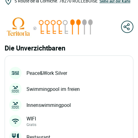
5 Route de la Corniche.
78270
ROLLEBOISE
Siehe auf der Karte
Die Unverzichtbaren
Peace&Work Silver
Swimmingpool im freien
Innenswimmingpool
WIFI
Gratis
Restaurant