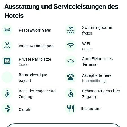
Ausstattung und Serviceleistungen des
Hotels
Swimmingpool im
Peace&Work Silver
freien
WIFI
Innenswimmingpool
Gratis
Auto Elektrisches
Private Parkplätze
Terminal
Gratis
Borne électrique
Akzeptierte Tiere
payant
Kostenpflichtig
Behindertengerechter
Behindertengerechter
Zugang
Zugang
Restaurant
Clorofil