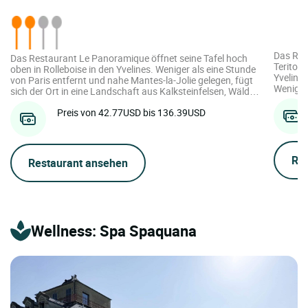
Das Res
Das Restaurant Le Panoramique öffnet seine Tafel hoch
Teritori
oben in Rolleboise in den Yvelines. Weniger als eine Stunde
Yvelines
von Paris entfernt und nahe Mantes-la-Jolie gelegen, fügt
Weniger
sich der Ort in eine Landschaft aus Kalksteinfelsen, Wäldern
Mantes-l
und ruhigen Ufern ein und schafft eine direkte, sensible
Umgebun
Preis von 42.77USD bis 136.39USD
Verbindung zur umgebenden Natur. Der großzügig nach
Uferzone
außen geöffnete Speisesaal verlängert dieses Eintauchen in
des Haus
einer ruhigen Atmosphäre, in der Licht und Panorama jeden
großzüg
Moment am Tisch begleiten, ohne jemals ...
Re
Restaurant ansehen
Wellness: Spa Spaquana