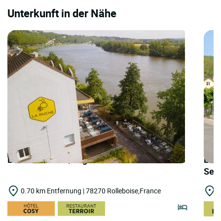
Unterkunft in der Nähe
LOGIS HOTELS | Logis Hôtel la Ruche
LOGI
Sei
0.70 km Entfernung | 78270 Rolleboise,France
7