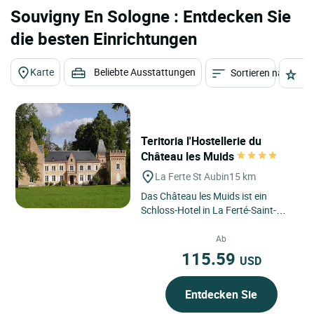
Souvigny En Sologne : Entdecken Sie
die besten Einrichtungen
Karte
Beliebte Ausstattungen
Sortieren nach
St
Teritoria l'Hostellerie du
Château les Muids
La Ferte St Aubin
15 km
Das Château les Muids ist ein
Schloss-Hotel in La Ferté-Saint-
Aubin, im Herzen der Sologne, in der
Region Centre-Val de...
Ab
115.59
USD
Entdecken Sie