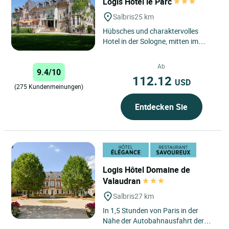
Logis Hôtel le Parc
Salbris
25 km
Hübsches und charaktervolles
Hotel in der Sologne, mitten im
Grünen und nahe dem
Stadtzentrum von Salbris. Vom
Ab
9.4/10
Fenster...
112.12
USD
(275 Kundenmeinungen)
Entdecken Sie
Logis Hôtel Domaine de
Valaudran
Salbris
27 km
In 1,5 Stunden von Paris in der
Nähe der Autobahnausfahrt der