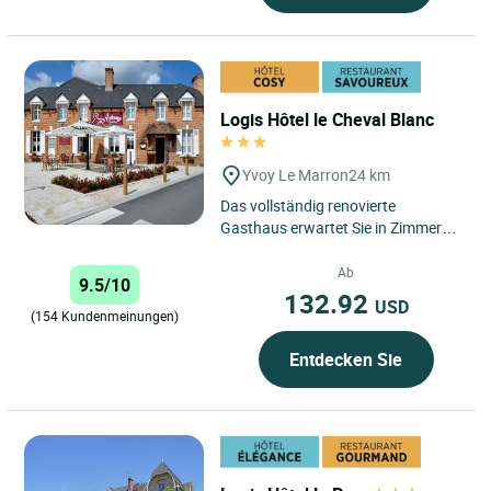
Logis Hôtel le Cheval Blanc
Yvoy Le Marron
24 km
Das vollständig renovierte
Gasthaus erwartet Sie in Zimmern
mit einer Mischung aus Romantik
und eleganter Dekoration. Nichts...
Ab
9.5/10
132.92
USD
(154 Kundenmeinungen)
Entdecken Sie