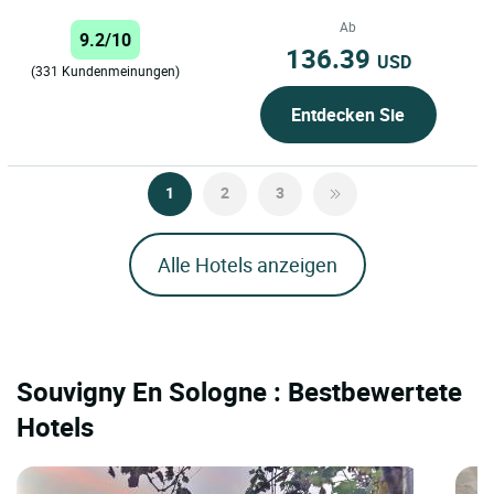
Autobahn A71 erwartet Sie
derDomaine de Valaudran
Ab
9.2/10
inmitten...
136.39
USD
(331 Kundenmeinungen)
Entdecken Sie
1
2
3
Alle Hotels anzeigen
Souvigny En Sologne : Bestbewertete
Hotels