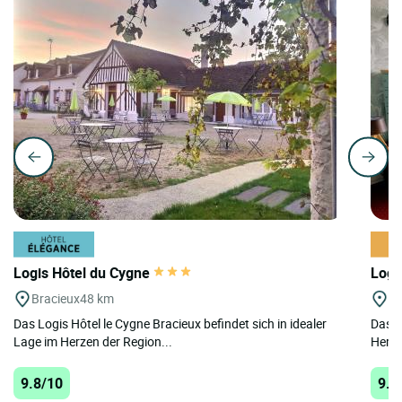
Logis Hôtel du Cygne
Logi
Bracieux
48 km
La
Das Logis Hôtel le Cygne Bracieux befindet sich in idealer
Das L
Lage im Herzen der Region...
Herze
9.8/10
9.6