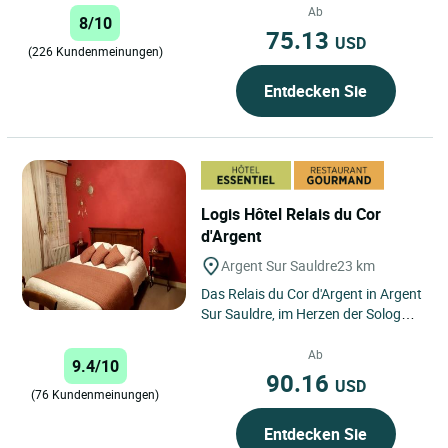
Sologne, am Ufer...
Ab
8/10
75.13
USD
(226 Kundenmeinungen)
Entdecken Sie
Logis Hôtel Relais du Cor
d'Argent
Argent Sur Sauldre
23 km
Das Relais du Cor d'Argent in Argent
Sur Sauldre, im Herzen der Sologne,
an der Kreuzung dreier Abteilungen
des Loire-Tals:...
Ab
9.4/10
90.16
USD
(76 Kundenmeinungen)
Entdecken Sie