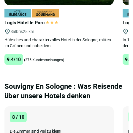
Logis Hôtel le Parc
Logi
Salbris
25 km
Sa
Hübsches und charaktervolles Hotel in der Sologne, mitten
In 1,
im Grünen und nahe dem...
der A
9.4/10
9.2
(275 Kundenmeinungen)
Souvigny En Sologne : Was Reisende
über unsere Hotels denken
8 / 10
8
Die Zimmer sind viel zu klein!
Ei