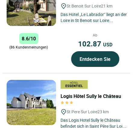
St Benoit Sur Loire
21 km
Das Hotel „Le Labrador“ liegt an der
Loire in St Benoit sur Loire
gegenüber der romanischen
Basilika aus dem 11.
Ab
8.6/10
Jahrhundert....
102.87
USD
(86 Kundenmeinungen)
Entdecken Sie
Logis Hôtel Sully le Château
St Pere Sur Loire
23 km
Das Logis Hotel Sully le Château
befindet sich in Saint Père Sur Loire,
an der Kreuzung der Loire und der