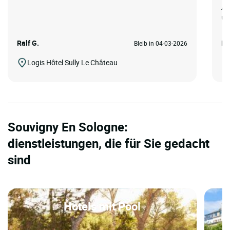
Au
un
Ralf G.
Ku
Bleib in 04-03-2026
Logis Hôtel Sully Le Château
Souvigny En Sologne:
dienstleistungen, die für Sie gedacht
sind
Hotels mit Pool