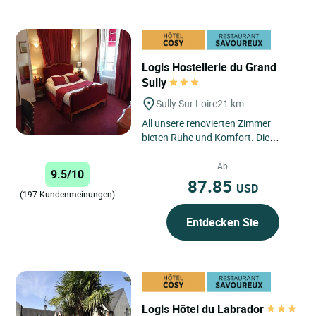
Logis Hostellerie du Grand
Sully
Sully Sur Loire
21 km
All unsere renovierten Zimmer
bieten Ruhe und Komfort. Die
Gegenwart des Herzogs von Sully,
Minister von Henri IV., auf den...
Ab
9.5/10
87.85
USD
(197 Kundenmeinungen)
Entdecken Sie
Logis Hôtel du Labrador